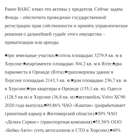
Ранее ВАКС изъял эти активы у предателя. Сейчас задача
Фонда – обеспечить проведение государственной
регистрации прав собственности и принять управленческие
решения о дальнейшей судьбе этого имущества –
приватизации или аренды.
◾️три земельные участки;◾️готель площадью 3279,9 кв. м в
Херсоне;◾️апартаменти площадью 304,2 кв. м в Ялте;◾️два
паркоместа в Ореанде (Ялта);◾️триповерхова здание в
Херсоне площадью 2143,3 кв. м;◾️дом площадью 236,7 кв. м
в Херсоне;◾️три квартиры в Ореанде (135,1 кв. м), Одессе
(128,5 кв.м) и Херсоне (36,8 кв. м);◾️автомобіль Volvo XC90
2020 года выпуска;◾️99,86% ЧАО «Каштан» (разрабатывает
гранитный карьер в Житомирской области);◾️30% ЧАО
«Дельта Сервис» (транспортная компания);◾️55,56% ООО
«Бебко-Авто» (сеть автосалонов и СТО в Херсоне);◾️40%