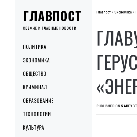
Skip
ГЛАВПОСТ
to
Главпост
>
Экономика
>
content
ГЛАВ
СВЕЖИЕ И ГЛАВНЫЕ НОВОСТИ
Primary
ПОЛИТИКА
Menu
ГЕРУ
ЭКОНОМИКА
ОБЩЕСТВО
«ЭНЕ
КРИМИНАЛ
ОБРАЗОВАНИЕ
PUBLISHED ON
5 АВГУСТ
ТЕХНОЛОГИИ
КУЛЬТУРА