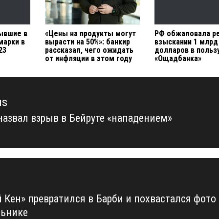
бывшие в
«Цены на продукты могут
РФ обжаловала р
марки в
вырасти на 50%»: банкир
взыскании 1 млрд
23
рассказал, чего ожидать
долларов в польз
от инфляции в этом году
«Ощадбанка»
us
назвал взрыв в Бейруте «нападением»
us
 Кен» превратился в Барби и похвастался фото
льнике