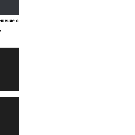
ешение о
у