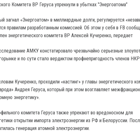
ый загнал «Энергоатом» в миллиардные долги, регулируется «неза
ся правилам разработанным комиссией. Об этом у себя в FB сооб
член энергетического комитета ВР Алексей Кучеренко, передает
асследование АМКУ констатировало чрезвычайно серьезные злоупо
ргорынке и по сути стало вердиктом профнепригодность членов НК
ловам Кучеренко, проходили «кастинг» у главы энергетического ко
народа» Андрея Геруса, который при этом возглавляет межфракцио
омную энергетику».
офильного комитета Геруса также упрекают во вредоносном для
гетики открытии импорта электроэнергии из РФ и Белоруссии. Посл
атилась генерация атомной электроэнергии.