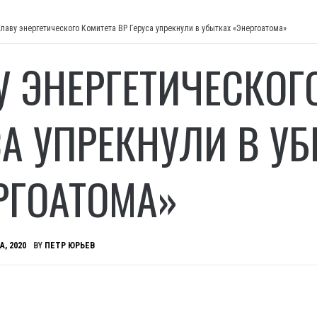
Главу энергетического Комитета ВР Геруса упрекнули в убытках «Энергоатома»
У ЭНЕРГЕТИЧЕСКОГ
СА УПРЕКНУЛИ В У
РГОАТОМА»
А, 2020
BY
ПЕТР ЮРЬЕВ