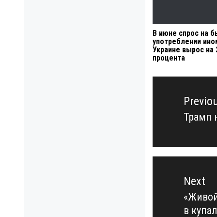
В июне спрос на 
употреблении ино
Украине вырос на 
процента
Навигация
по
Previo
записям
Трамп 
Previo
post:
Next
«Живой
Next
в купа