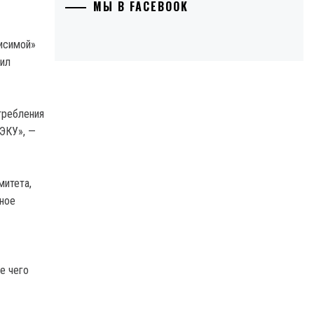
МЫ В FACEBOOK
висимой»
щил
требления
РЭКУ», —
митета,
нное
е чего