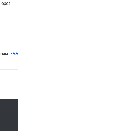
 через
алам:
УНН