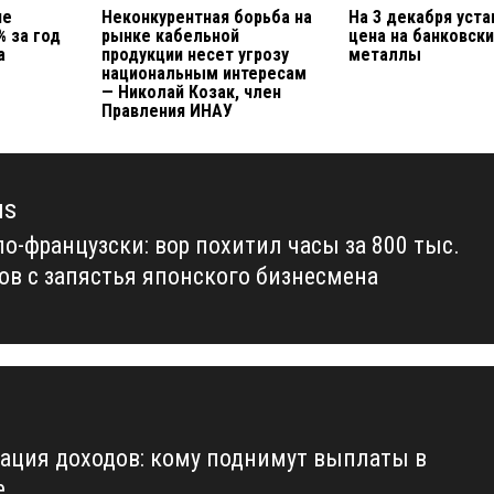
не
Неконкурентная борьба на
На 3 декабря уст
% за год
рынке кабельной
цена на банковск
а
продукции несет угрозу
металлы
национальным интересам
— Николай Козак, член
Правления ИНАУ
us
по-французски: вор похитил часы за 800 тыс.
us
ов с запястья японского бизнесмена
ация доходов: кому поднимут выплаты в
е