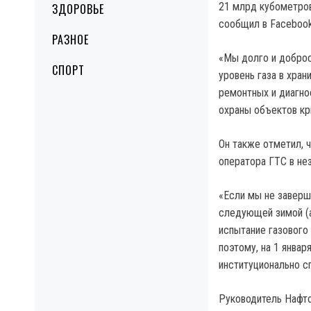
21 млрд кубометров
ЗДОРОВЬЕ
сообщил в Facebook
РАЗНОЕ
«Мы долго и доброс
СПОРТ
уровень газа в хра
ремонтных и диагно
охраны объектов кри
Он также отметил, 
оператора ГТС в не
«Если мы не заверш
следующей зимой (а
испытание газового 
поэтому, на 1 янва
институционально с
Руководитель Нафто