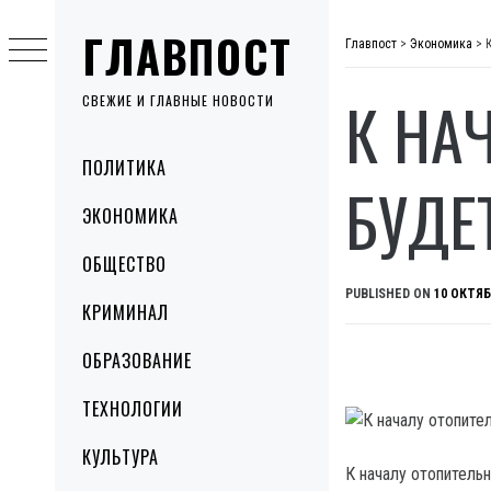
Skip
ГЛАВПОСТ
to
Главпост
>
Экономика
>
content
К НА
СВЕЖИЕ И ГЛАВНЫЕ НОВОСТИ
Primary
ПОЛИТИКА
Menu
БУДЕ
ЭКОНОМИКА
ОБЩЕСТВО
PUBLISHED ON
10 ОКТЯБ
КРИМИНАЛ
ОБРАЗОВАНИЕ
ТЕХНОЛОГИИ
КУЛЬТУРА
К началу отопитель