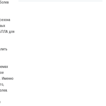
оболев
сезона
овых
 БПЛА для
елить
лемах
ное
). Именно
го,
олев.
и