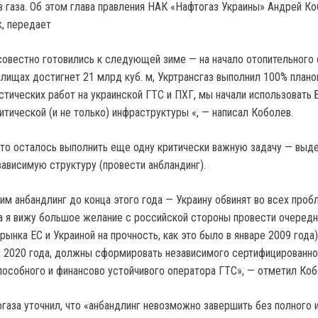
 газа.
Об этом глава правления НАК «Нафтогаз Украины» Андрей К
, передает
овестно готовились к следующей зиме — на начало отопительного 
нилищах достигнет 21 млрд куб. м, Укртрансгаз выполнил 100% план
стических работ на украинской ГТС и ПХГ, мы начали использовать
тической (и не только) инфраструктуры «, — написал Коболев.
что осталось выполнить еще одну критически важную задачу — выд
зависимую структуру (провести анбландинг).
им анбандлинг до конца этого года — Украину обвинят во всех проб
 я вижу большое желание с российской стороны провести очеред
рынка ЕС и Украиной на прочность, как это было в январе 2009 года
ря 2020 года, должны сформировать независимого сертифицированно
пособного и финансово устойчивого оператора ГТС», — отметил Коб
газа уточнил, что «анбандлинг невозможно завершить без полного 