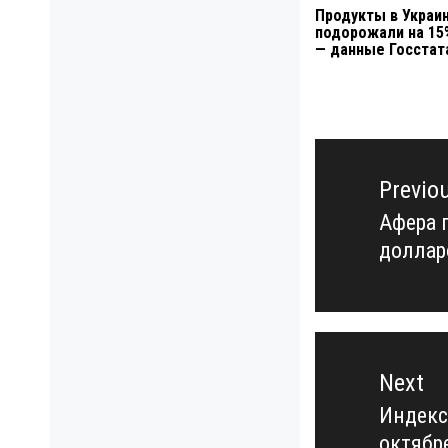
Продукты в Украи
подорожали на 15
— данные Госстат
Навигация
по
Previo
записям
Афера 
Previo
доллар
post:
Next
Индекс
Next
октябр