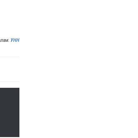
алам:
УНН