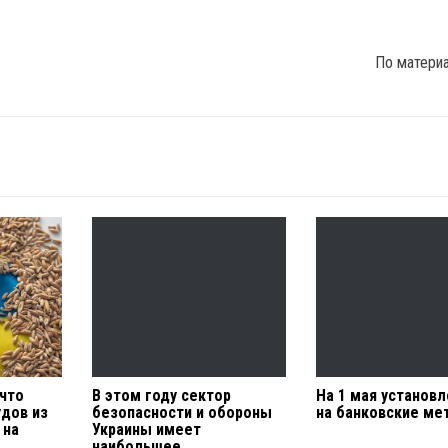
По матери
 что
В этом году сектор
На 1 мая установл
удов из
безопасности и обороны
на банковские м
 на
Украины имеет
наибольшее