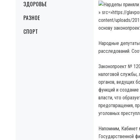
ЗДОРОВЬЕ
» src=»https://glavp
РАЗНОЕ
content/uploads/20
основу законопроек
СПОРТ
Народные депутаты 
расследований. Со
Законопроект № 120
налоговой службы, 
органов, ведущих б
функций и создание
власти, что образу
предотвращения, пр
уголовных преступл
Напомним, Кабинет 
Государственной фи