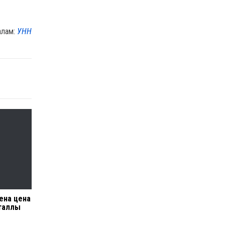
алам:
УНН
ена цена
еталлы