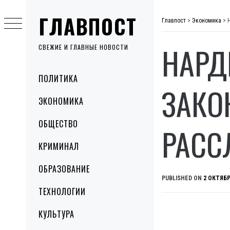
Skip
ГЛАВПОСТ
to
Главпост
>
Экономика
>
content
НАРД
СВЕЖИЕ И ГЛАВНЫЕ НОВОСТИ
Primary
ПОЛИТИКА
Menu
ЗАКО
ЭКОНОМИКА
ОБЩЕСТВО
РАСС
КРИМИНАЛ
ОБРАЗОВАНИЕ
PUBLISHED ON
2 ОКТЯБР
ТЕХНОЛОГИИ
КУЛЬТУРА