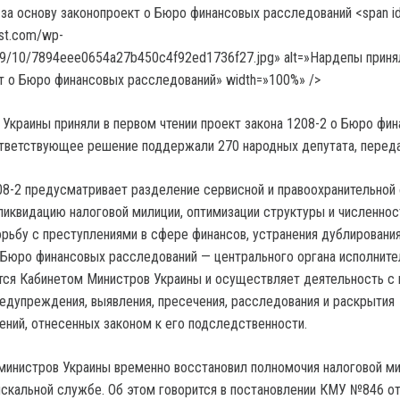
ost.com/wp-
19/10/7894eee0654a27b450c4f92ed1736f27.jpg» alt=»Нардепы приня
т о Бюро финансовых расследований» width=»100%» />
Украины приняли в первом чтении проект закона 1208-2 о Бюро фи
ответствующее решение поддержали 270 народных депутата, перед
8-2 предусматривает разделение сервисной и правоохранительной
ликвидацию налоговой милиции, оптимизации структуры и численнос
орьбу с преступлениями в сфере финансов, устранения дублирования
 Бюро финансовых расследований — центрального органа исполните
ется Кабинетом Министров Украины и осуществляет деятельность с
едупреждения, выявления, пресечения, расследования и раскрытия
ений, отнесенных законом к его подследственности.
министров Украины временно восстановил полномочия налоговой ми
скальной службе. Об этом говорится в постановлении КМУ №846 от