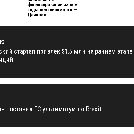
финансирование за все
годы независимости —
Данилов
us
ский стартап привлек $1,5 млн на раннем этапе
us
иций
н поставил ЕС ультиматум по Brexit