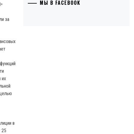
МЫ В FACEBOOK
ли за
нансовых
ает
 функций
ти
 их
льной
 целью
лиции в
 25