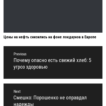
Цены на нефть снизились на фоне локдаунов в Европе
Навигация
по
Previous
записям
Почему опасно есть свежий хлеб: 5
Previous
post:
угроз здоровью
Next
Смешко: Порошенко не оправдал
Next
post:
надежды