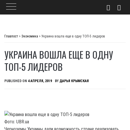
Skip
to
Главпост
>
Экономика
>
Украина вошла еще в одну ТОП-5 лидеров
content
УКРАИНА ВОШЛА ЕЩЕ В ОДНУ
ТОП-5 ЛИДЕРОВ
PUBLISHED ON
4 АПРЕЛЯ, 2019
BY
ДАРЬЯ КРЫМСКАЯ
Фото: UBR.ua
Черноземы Украины дали возможность стране реализовать