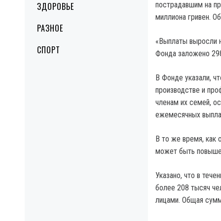
пострадавшим на пр
ЗДОРОВЬЕ
миллиона гривен. О
РАЗНОЕ
«Выплаты выросли н
СПОРТ
Фонда заложено 298
В Фонде указали, ч
производстве и про
членам их семей, о
ежемесячных выплат
В то же время, как
может быть повыше
Указано, что в теч
более 208 тысяч че
лицами. Общая сумм