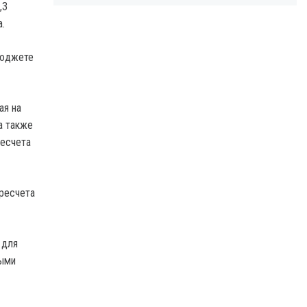
,3
.
бюджете
ая на
а также
ресчета
ересчета
 для
ными