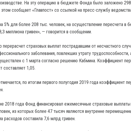
оизводстве. На эту операцию в бюджете Фонда было заложено 298
б этом сообщает «Главпост» со ссылкой на пресс-службу ведомства
а 5% для более 208 тыс. человек, на осуществление пересчета в 
,3 миллиона гривен», — говорится в сообщении.
то перерасчет страховых выплат пострадавшим от несчастного случ
фессионального заболевания, повлекших утрату трудоспособности, 
существлен с 1 марта согласно решению Кабмина. Коэффициент пе
 составляет 1,05.
 отмечается, по итогам первого полугодия 2019 года коэффициент п
н.
ение 2018 года Фонд финансировал ежемесячные страховые выплаты
ловек, из которых более 47 тысяч являются внутренне перемещен
а расходов составила 7,6 млрд гривен.