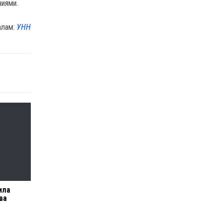
ниями.
алам:
УНН
ила
ва