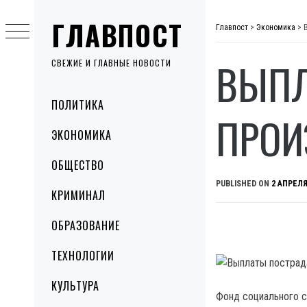
Skip
ГЛАВПОСТ
to
Главпост
>
Экономика
>
content
ВЫПЛ
СВЕЖИЕ И ГЛАВНЫЕ НОВОСТИ
Primary
ПОЛИТИКА
Menu
ПРОИ
ЭКОНОМИКА
ОБЩЕСТВО
PUBLISHED ON
2 АПРЕЛЯ
КРИМИНАЛ
ОБРАЗОВАНИЕ
ТЕХНОЛОГИИ
КУЛЬТУРА
Фонд социального с