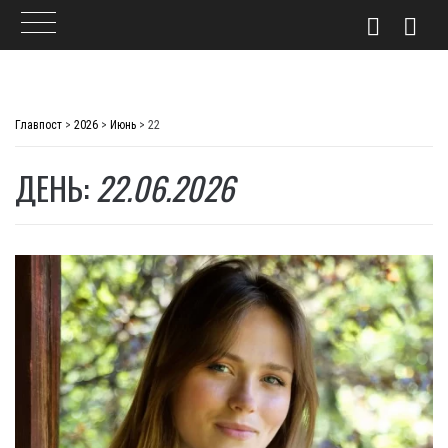
Skip
to
Главпост
>
2026
>
Июнь
>
22
content
ДЕНЬ:
22.06.2026