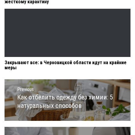
жесткому карантину
Закрывают все: в Черновицкой области идут на крайние
меры
Навигация
по
Previous
записям
Как отбелить одежду без химии: 5
Previous
post:
натуральных способов