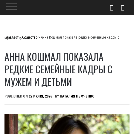
Skip
to
Главпост
>
Общество
>
Анна Кошмал показала редкие семейные кадры с мужем и детьми
content
АННА КОШМАЛ ПОКАЗАЛА
РЕДКИЕ СЕМЕЙНЫЕ КАДРЫ С
МУЖЕМ И ДЕТЬМИ
PUBLISHED ON
22 ИЮНЯ, 2026
BY
НАТАЛИЯ НЕМЧЕНКО