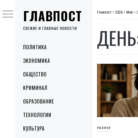
Skip
ГЛАВПОСТ
to
Главпост
>
2026
>
Май
>
content
ДЕНЬ
СВЕЖИЕ И ГЛАВНЫЕ НОВОСТИ
Primary
ПОЛИТИКА
Menu
ЭКОНОМИКА
ОБЩЕСТВО
КРИМИНАЛ
ОБРАЗОВАНИЕ
ТЕХНОЛОГИИ
КУЛЬТУРА
РАЗНОЕ