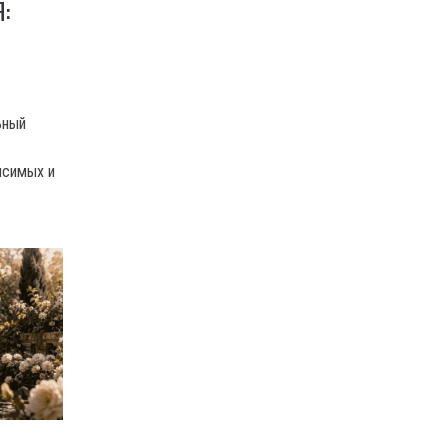
:
ьный
исимых и