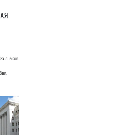
МАЯ
ех знаков
бви,