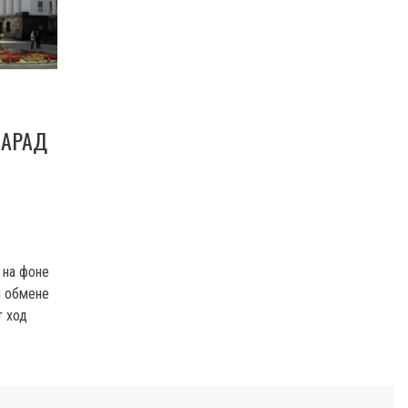
ПАРАД
 на фоне
и обмене
т ход