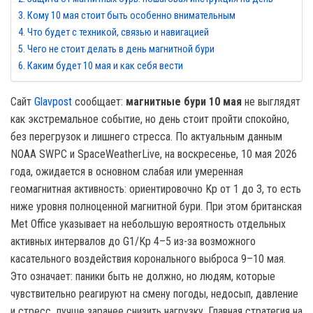
Кому 10 мая стоит быть особенно внимательным
Что будет с техникой, связью и навигацией
Чего не стоит делать в день магнитной бури
Каким будет 10 мая и как себя вести
Сайт
Glavpost
сообщает:
магнитные бури 10 мая
не выглядят
как экстремальное событие, но день стоит пройти спокойно,
без перегрузок и лишнего стресса. По актуальным данным
NOAA SWPC и SpaceWeatherLive, на воскресенье, 10 мая 2026
года, ожидается в основном слабая или умеренная
геомагнитная активность: ориентировочно Kp от 1 до 3, то есть
ниже уровня полноценной магнитной бури. При этом британская
Met Office указывает на небольшую вероятность отдельных
активных интервалов до G1/Kp 4–5 из-за возможного
касательного воздействия коронального выброса 9–10 мая.
Это означает: паники быть не должно, но людям, которые
чувствительно реагируют на смену погоды, недосып, давление
и стресс, лучше заранее снизить нагрузку. Главная стратегия на