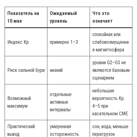
Показатель на
Ожидаемый
Что это
10 мая
уровень
означает
спокойная или
Индекс Kp
примерно 1–3
слабовозмущенна
я магнитосфера
уровни G2–G5 не
Риск сильной бури
низкий
являются базовым
сценарием
небольшая
отдельные
Возможный
вероятность Kp
активные
максимум
4–5 при
интервалы
касательном CME
Практический
умеренная
сон, вода, меньше
вывод
осторожность
перегрузок