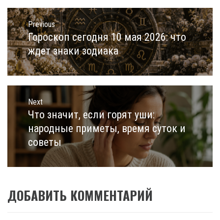
Навигация
по
Previous
записям
Гороскоп сегодня 10 мая 2026: что
Previous
post:
ждет знаки зодиака
Next
Что значит, если горят уши:
Next
post:
народные приметы, время суток и
советы
ДОБАВИТЬ КОММЕНТАРИЙ