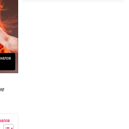
иналов
ие
налов