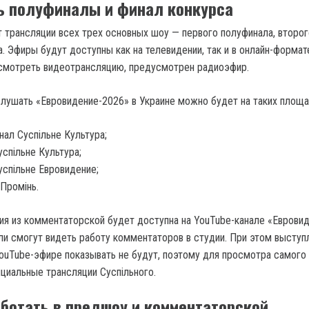
ь полуфиналы и финал конкурса
т трансляции всех трех основных шоу — первого полуфинала, второг
. Эфиры будут доступны как на телевидении, так и в онлайн-формат
 смотреть видеотрансляцию, предусмотрен радиоэфир.
лушать «Евровидение-2026» в Украине можно будет на таких площа
нал Суспільне Культура;
успільне Культура;
успільне Евровидение;
Промінь.
ия из комментаторской будет доступна на YouTube-канале «Еврови
ели смогут видеть работу комментаторов в студии. При этом выступ
YouTube-эфире показывать не будут, поэтому для просмотра самого
циальные трансляции Суспільного.
аботать в предшоу и комментаторской