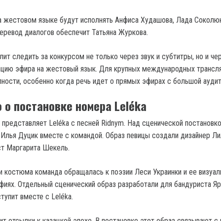
 жестовом языке будут исполнять Анфиса Худашова, Лада Соколю
еревод диалогов обеспечит Татьяна Журкова.
ит следить за конкурсом не только через звук и субтитры, но и че
цию эфира на жестовый язык. Для крупных международных трансля
пности, особенно когда речь идет о прямых эфирах с большой аудит
 о постановке номера Leléka
е представляет Leléka с песней Ridnym. Над сценической постановк
Илья Дуцик вместе с командой. Образ певицы создали дизайнер Ли
ст Маргарита Шекель.
и костюма команда обращалась к поэзии Леси Украинки и ее визуа
фиях. Отдельный сценический образ разработали для бандуриста Я
тупит вместе с Leléka.
т отсылки к казацкой эпохе. В постановке этот образ связывают с