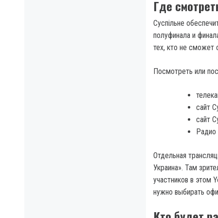
Где смотрет
Суспільне обеспечи
полуфинала и финала
тех, кто не сможет
Посмотреть или пос
телека
сайт С
сайт С
Радио 
Отдельная трансляц
Украина». Там зрит
участников в этом 
нужно выбирать офи
Кто будет р