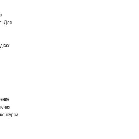
о
е. Для
дках:
дение
ления
 конкурса