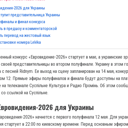
видения-2026 для Украины
тупит представительница Украины
уфиналы и финал конкурса
ть в предшоу и комментаторской
ть перевод на жестовый язык
остановке номера Leléka
енный конкурс «Евровидение-2026» стартует в мае, а украинские зр
 своей представительницы во втором полуфинале. Украину в этом г
 с песней Ridnym. Ее выход на сцену запланирован на 14 мая, конку
ом 12. Прямые эфиры полуфиналов и финала будут доступны на пл
е на телеканале Суспільне Культура и Радио Промінь. Об этом сооб
 со ссылкой на Суспільне.
Евровидения-2026 для Украины
Евровидения-2026» начнется с первого полуфинала 12 мая. Для укра
ия стартует в 22:00 по киевскому времени. Перед основным эфиро