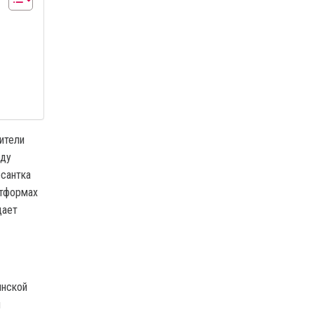
ители
оду
рсантка
атформах
щает
инской
м