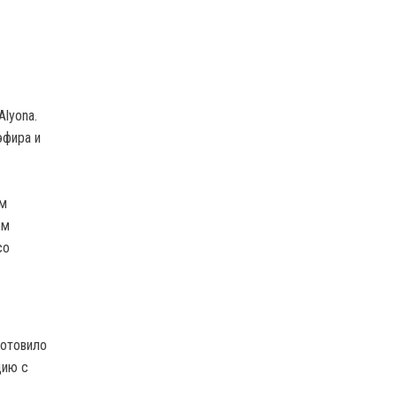
Alyona.
эфира и
ом
ом
со
готовило
цию с