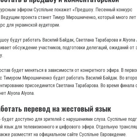
урсным эфиром Суспільне покажет «Предшоу. Песенный конкурс
 Ведущим проекта станет Тимур Мирошниченко, который много лет
рс для украинской аудитории.
шоу будут работать Василий Байдак, Светлана Тарабарова и Alyona 
вает обсуждение участников, подготовки делегаций, ожиданий от 
у.
став будет меняться в зависимости от конкретного эфира. В перв
с Тимуром Мирошниченко будет работать Василий Байдак. Во втор
нтированию присоединится Светлана Тарабарова. Во время финала 
ет Alyona Alyona.
аботать перевод на жестовый язык
 будет доступно для зрителей с нарушениями слуха. Суспільне под
й язык для телевизионного и цифрового эфира. Отдельную трансля
кже разместят на официальном сайте Суспільне Евровидение.