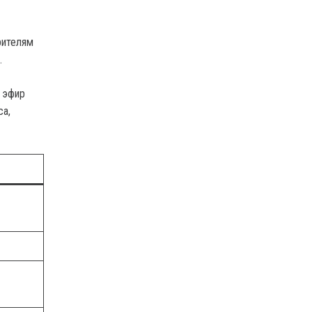
рителям
.
й эфир
са,