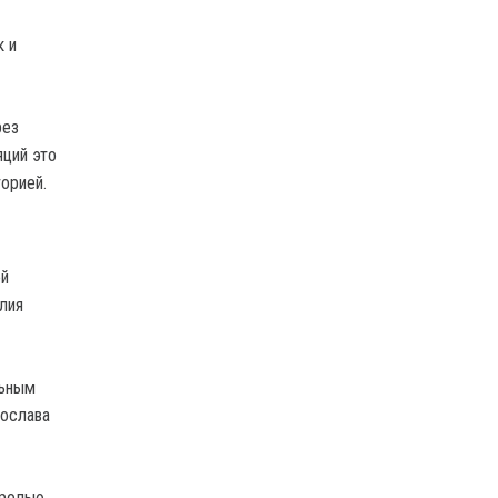
к и
рез
ций это
орией.
ой
лия
льным
рослава
 ролью