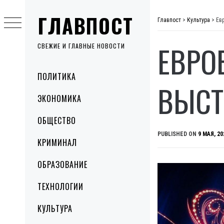
Skip
ГЛАВПОСТ
to
Главпост
>
Культура
>
Ев
content
ЕВРО
СВЕЖИЕ И ГЛАВНЫЕ НОВОСТИ
Primary
ПОЛИТИКА
Menu
ВЫСТ
ЭКОНОМИКА
ОБЩЕСТВО
PUBLISHED ON
9 МАЯ, 20
КРИМИНАЛ
ОБРАЗОВАНИЕ
ТЕХНОЛОГИИ
КУЛЬТУРА