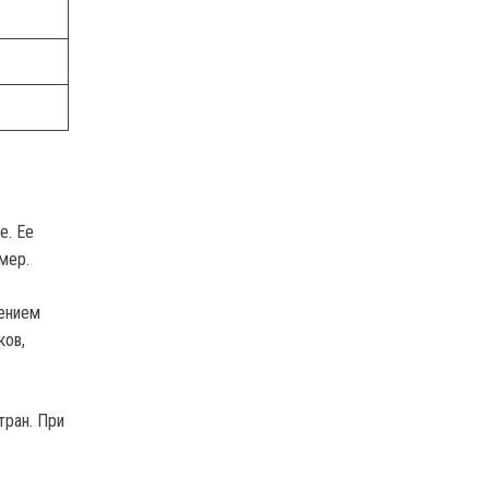
е. Ее
мер.
лением
ков,
тран. При