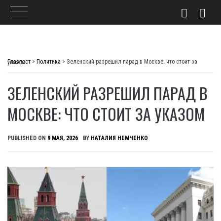
Skip
to
Главпост
>
Политика
>
Зеленский разрешил парад в Москве: что стоит за указом
content
ЗЕЛЕНСКИЙ РАЗРЕШИЛ ПАРАД В
МОСКВЕ: ЧТО СТОИТ ЗА УКАЗОМ
PUBLISHED ON
9 МАЯ, 2026
BY
НАТАЛИЯ НЕМЧЕНКО