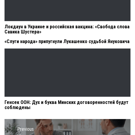
Локдаун в Украине и российская вакцина: «Свобода слова
Савика Шустера»
«Слуги народа» припугнули Лукашенко судьбой Януковича
Генсек ООН: Дух и буква Минских договоренностей будут
соблюдены
Навигация
по
Previous