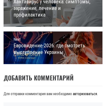
записям
Хантавирус у человека: симптомы,
Previous
post:
заражение, лечение и
профилактика
Next
Евровидение-2026: где смотреть
Next
post:
выступление Украины
ДОБАВИТЬ КОММЕНТАРИЙ
Для отправки комментария вам необходимо
авторизоваться
.