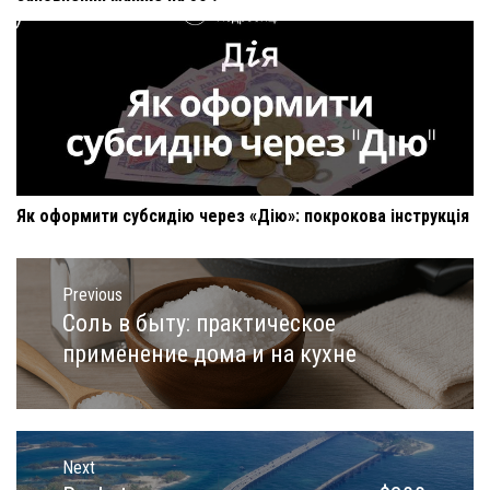
Як оформити субсидію через «Дію»: покрокова інструкція
Навигация
по
Previous
записям
Соль в быту: практическое
Previous
post:
применение дома и на кухне
Next