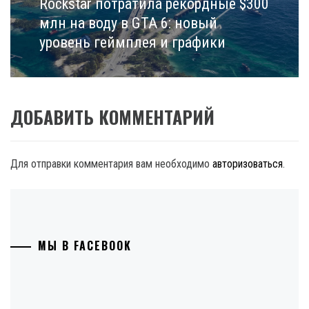
Rockstar потратила рекордные $300
Next
post:
млн на воду в GTA 6: новый
уровень геймплея и графики
ДОБАВИТЬ КОММЕНТАРИЙ
Для отправки комментария вам необходимо
авторизоваться
.
МЫ В FACEBOOK