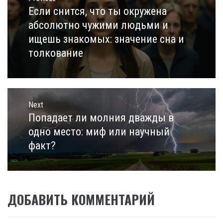
по
записям
Если снится, что ты окружена
Previous
post:
абсолютно чужими людьми и
ищешь знакомых: значение сна и
толкование
Next
Попадает ли молния дважды в
Next
post:
одно место: миф или научный
факт?
ДОБАВИТЬ КОММЕНТАРИЙ