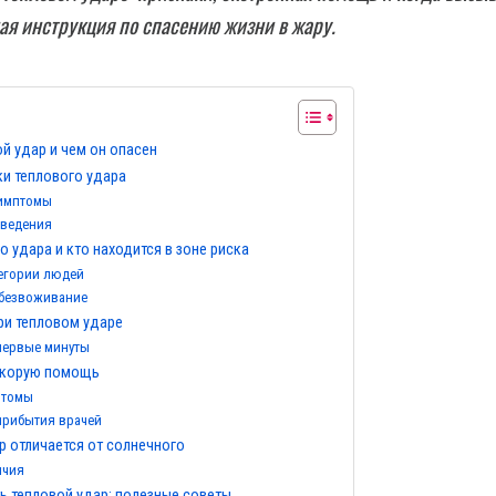
ая инструкция по спасению жизни в жару.
ой удар и чем он опасен
и теплового удара
симптомы
оведения
о удара и кто находится в зоне риска
егории людей
обезвоживание
ри тепловом ударе
 первые минуты
скорую помощь
птомы
прибытия врачей
р отличается от солнечного
ичия
ь тепловой удар: полезные советы