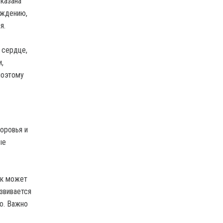
оказана
аждению,
я.
 сердце,
,
поэтому
оровья и
ые
ек может
звивается
о. Важно