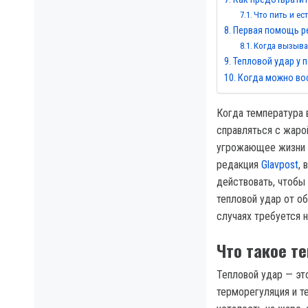
Что пить и ес
Первая помощь ре
Когда вызыва
Тепловой удар у 
Когда можно вос
Когда температура 
справляться с жаро
угрожающее жизни я
редакция
Glavpost
, 
действовать, чтобы 
тепловой удар от об
случаях требуется 
Что такое те
Тепловой удар — эт
терморегуляция и т