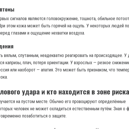
мптомы
рвых сигналов являются головокружение, тошнота, обильное потоо
При этом кожа может быть горячей на ощупь. У некоторых людей п
перед глазами и ощущение нехватки воздуха.
дения
ь вялым, спутанным, неадекватно реагировать на происходящее. У 
я капризы, плач, потеря ориентации. У взрослых — резкое снижение
ессия или наоборот — апатия. Это может быть признаком, что темпе
ока.
лового удара и кто находится в зоне риск
лучается на пустом месте. Обычно его провоцируют определённые
которых человек не может охладиться естественным путём. Зная о 
говременно позаботиться о защите.