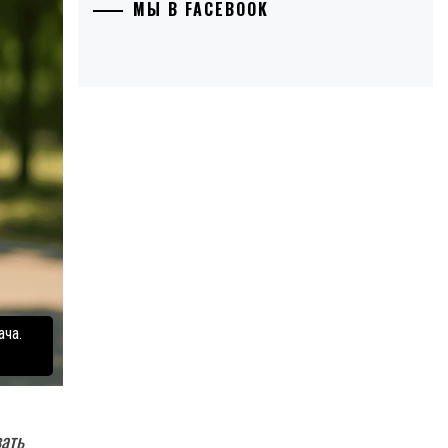
МЫ В FACEBOOK
ача.
вать