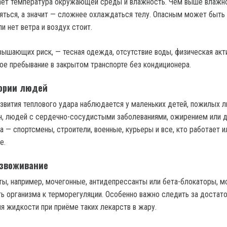
ает температура окружающей среды и влажность. Чем выше влажно
яться, а значит — сложнее охлаждаться телу. Опасным может быть
и нет ветра и воздух стоит.
вышающих риск, — тесная одежда, отсутствие воды, физическая акт
ное пребывание в закрытом транспорте без кондиционера.
ории людей
звития теплового удара наблюдается у маленьких детей, пожилых 
, людей с сердечно-сосудистыми заболеваниями, ожирением или д
а — спортсмены, строители, военные, курьеры и все, кто работает и
е.
езвоживание
ы, например, мочегонные, антидепрессанты или бета-блокаторы, м
ь организма к терморегуляции. Особенно важно следить за достат
я жидкости при приёме таких лекарств в жару.