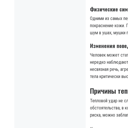
Физические си
Одними из самых пе
покраснение кожи. 
шум в ушах, мушки 
Изменения пове
Человек может стат
нередко наблюдаютс
несвязная речь, агр
тела критически выс
Причины теп
Тепловой удар не с
обстоятельства, в 
риска, можно забла