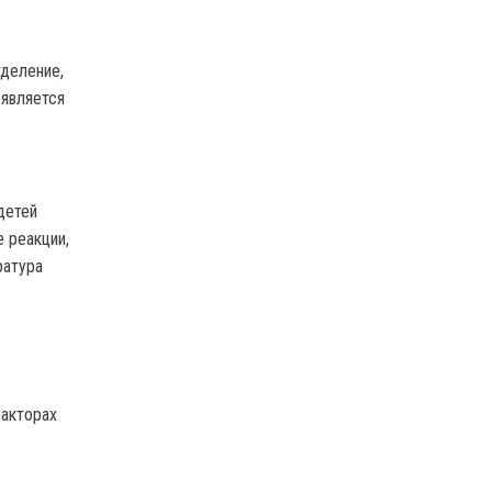
тделение,
оявляется
детей
 реакции,
ратура
а
факторах