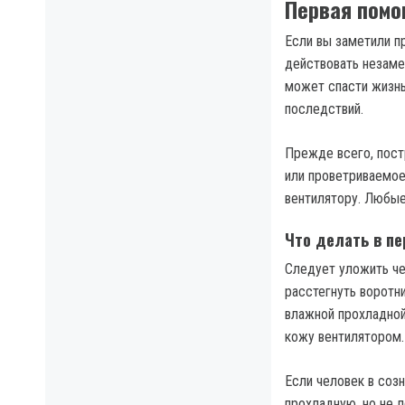
Первая помо
Если вы заметили пр
действовать незаме
может спасти жизнь
последствий.
Прежде всего, пост
или проветриваемое
вентилятору. Любые
Что делать в п
Следует уложить че
расстегнуть воротн
влажной прохладной
кожу вентилятором.
Если человек в соз
прохладную, но не л