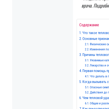
врача. Подробн
Содержание
Что такое теплов
Основные признак
Физические 
Изменения п
Причины тепловог
Уязвимые кат
Лекарства и 
Первая помощь п
Что делать в
Когда вызывать 
Опасные сим
Действия до 
Чем тепловой уда
Общее и разл
Как предотвратит