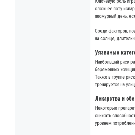
Ключевую роль игр
сложнее поту испар
пасмурный день, есл
Среди факторов, по
на солнце, длитель
Уязвимые катег
Наибольший риск ра
беременных женщин
Также в группе риск
тренируется на улиц
Лекарства и об
Некоторые препарат
снижать способност
уровнем потреблени