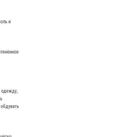
оль и
атенённое
ю одежду,
ть
 обдувать
 чётко