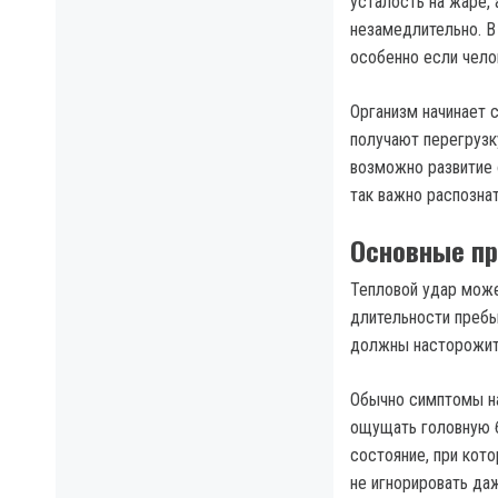
усталость на жаре,
незамедлительно. В
особенно если чело
Организм начинает с
получают перегрузку
возможно развитие 
так важно распозна
Основные пр
Тепловой удар може
длительности пребы
должны насторожит
Обычно симптомы на
ощущать головную б
состояние, при кот
не игнорировать да