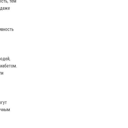
сть, тем
 даже
ивность
людей,
иабетом.
ли
огут
очным