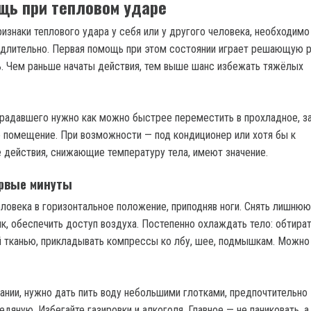
щь при тепловом ударе
изнаки теплового удара у себя или у другого человека, необходимо
длительно. Первая помощь при этом состоянии играет решающую р
. Чем раньше начаты действия, тем выше шанс избежать тяжёлых
радавшего нужно как можно быстрее переместить в прохладное, з
 помещение. При возможности — под кондиционер или хотя бы к
 действия, снижающие температуру тела, имеют значение.
ервые минуты
ловека в горизонтальное положение, приподняв ноги. Снять лишню
ик, обеспечить доступ воздуха. Постепенно охлаждать тело: обтира
 тканью, прикладывать компрессы ко лбу, шее, подмышкам. Можно
нании, нужно дать пить воду небольшими глотками, предпочтительно
едяную. Избегайте газировки и алкоголя. Главное — не паниковать, а