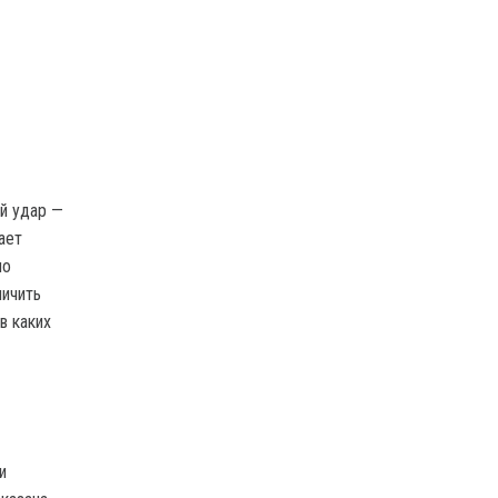
й удар —
ает
но
личить
в каких
и