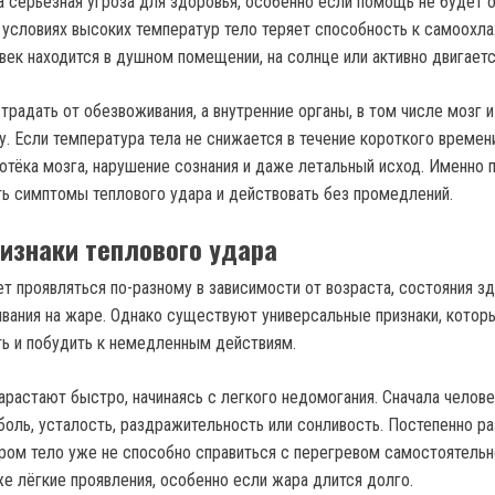
 а серьёзная угроза для здоровья, особенно если помощь не будет 
 условиях высоких температур тело теряет способность к самоохл
век находится в душном помещении, на солнце или активно двигаетс
традать от обезвоживания, а внутренние органы, в том числе мозг и
. Если температура тела не снижается в течение короткого времени
отёка мозга, нарушение сознания и даже летальный исход. Именно 
ть симптомы теплового удара и действовать без промедлений.
изнаки теплового удара
т проявляться по-разному в зависимости от возраста, состояния зд
вания на жаре. Однако существуют универсальные признаки, котор
ь и побудить к немедленным действиям.
растают быстро, начинаясь с легкого недомогания. Сначала челов
оль, усталость, раздражительность или сонливость. Постепенно ра
ором тело уже не способно справиться с перегревом самостоятельн
же лёгкие проявления, особенно если жара длится долго.