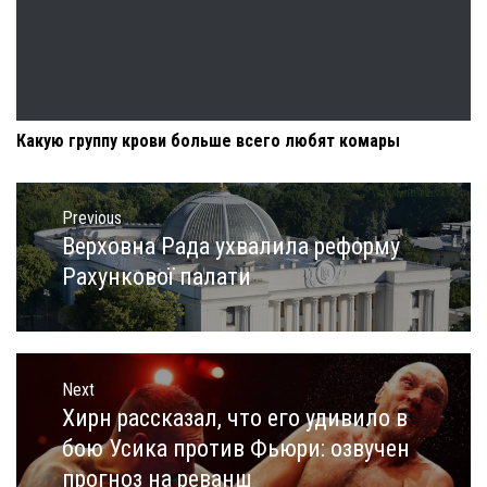
Какую группу крови больше всего любят комары
Навигация
по
Previous
записям
Верховна Рада ухвалила реформу
Previous
post:
Рахункової палати
Next
Хирн рассказал, что его удивило в
Next
post:
бою Усика против Фьюри: озвучен
прогноз на реванш