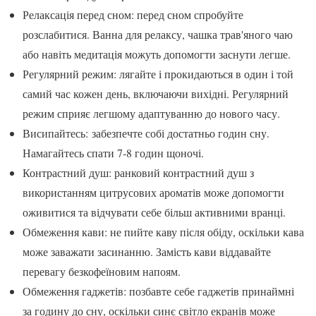
Релаксація перед сном: перед сном спробуйте
розслабитися. Ванна для релаксу, чашка трав'яного чаю
або навіть медитація можуть допомогти заснути легше.
Регулярний режим: лягайте і прокидаються в один і той
самий час кожен день, включаючи вихідні. Регулярний
режим сприяє легшому адаптуванню до нового часу.
Висипайтесь: забезпечте собі достатньо годин сну.
Намагайтесь спати 7-8 годин щоночі.
Контрастний душ: ранковий контрастний душ з
використанням цитрусових ароматів може допомогти
оживитися та відчувати себе більш активними вранці.
Обмеження кави: не пийте каву після обіду, оскільки кава
може заважати засинанню. Замість кави віддавайте
перевагу безкофеїновим напоям.
Обмеження гаджетів: позбавте себе гаджетів принаймні
за годину до сну, оскільки синє світло екранів може