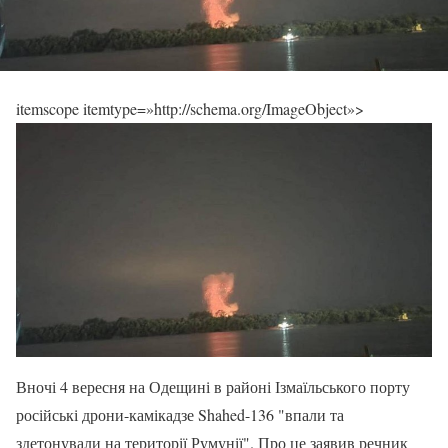
itemscope itemtype=»http://schema.org/ImageObject»>
Вночі 4 вересня на Одещині в районі Ізмаїльського порту
російські дрони-камікадзе Shahed-136 "впали та
здетонували на території Румунії". Про це заявив речник