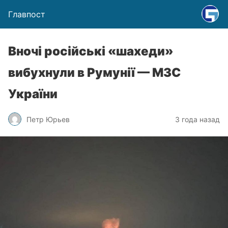
Главпост
Вночі російські «шахеди»
вибухнули в Румунії — МЗС
України
Петр Юрьев
3 года назад