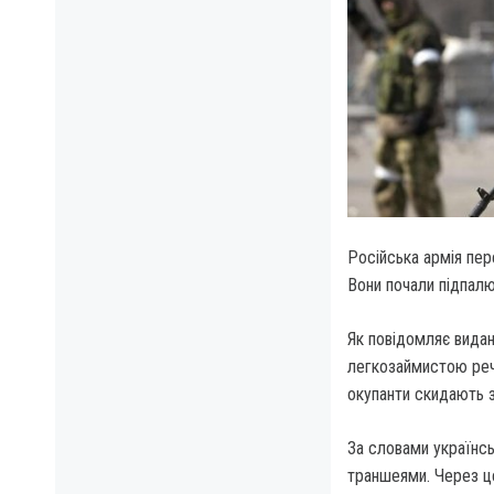
Російська армія пер
Вони почали підпалю
Як повідомляє видан
легкозаймистою речо
окупанти скидають з
За словами українськ
траншеями. Через ц