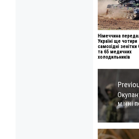
Німеччина переда
Україні ще чотири
самохідні зенітки
та 65 медичних
холодильників
Навигация
по
Previo
записям
Окупан
Previo
мінні 
post: