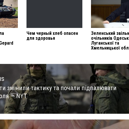
ла
Чем черный хлеб опасен
Зеленський звіль
для здоровья
очільників Одеськ
 Gepard
Луганської та
Хмельницької обл
us
ти змінили тактику та почали підпалювати
us
поля — NYT