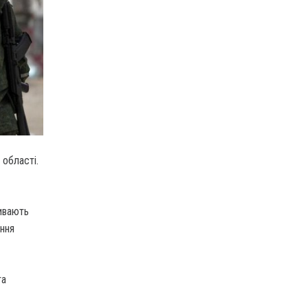
 області.
ливають
ання
та