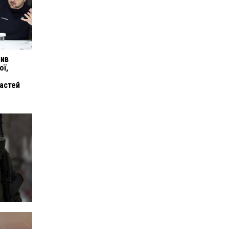
нив
ої,
астей