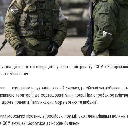
ейшла до нової тактики, щоб зупинити контрнаступ ЗСУ у Запорізькій
вати мінні поля.
ня з посиланням на українських військових, російські загарбники за
виною території, де розташовані мінні поля. При спробах розмінув
 дронів гранати, "викликаючи море вогню та вибухів".
их морських піхотинців, російські позиції укріплені мінними полями 
е ЗСУ змушені боротися за кожен будинок.