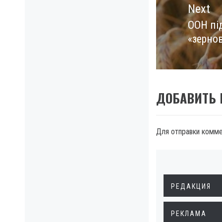
Next
ООН пі
Next
«зернов
post:
ДОБАВИТЬ
Для отправки комм
РЕДАКЦИЯ
РЕКЛАМА