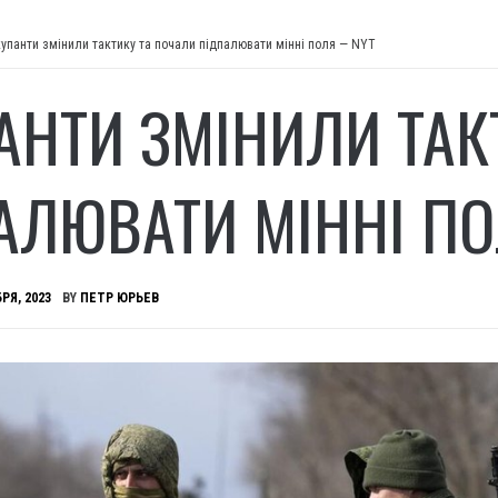
упанти змінили тактику та почали підпалювати мінні поля — NYT
АНТИ ЗМІНИЛИ ТАК
АЛЮВАТИ МІННІ П
РЯ, 2023
BY
ПЕТР ЮРЬЕВ