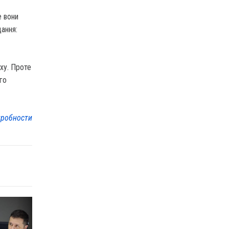
е вони
ання:
іху. Проте
го
робности