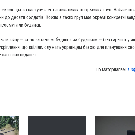
 силою цього наступу є сотні невеликих штурмових груп. Найчастіш
и до десяти солдатів. Кожна з таких груп має окремі конкретні завд
лісосмуги чи будинки.
ести війну — село за селом, будинок за будинком — без гарантії усп
 укріплення, що вціліли, служать українцям базою для планування сво
— зазначає видання.
По материалам:
Под