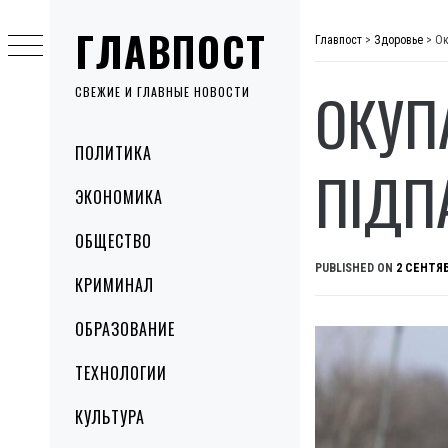
Skip
ГЛАВПОСТ
to
Главпост
>
Здоровье
>
Ок
content
ОКУП
СВЕЖИЕ И ГЛАВНЫЕ НОВОСТИ
Primary
ПОЛИТИКА
Menu
ПІДП
ЭКОНОМИКА
ОБЩЕСТВО
PUBLISHED ON
2 СЕНТЯБ
КРИМИНАЛ
ОБРАЗОВАНИЕ
ТЕХНОЛОГИИ
КУЛЬТУРА