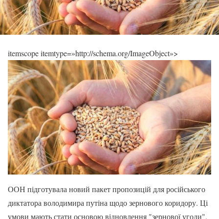
itemscope itemtype=»http://schema.org/ImageObject»>
ООН підготувала новий пакет пропозицій для російського
диктатора володимира путіна щодо зернового коридору. Ці
умови мають стати основою відновлення "зернової угоди".