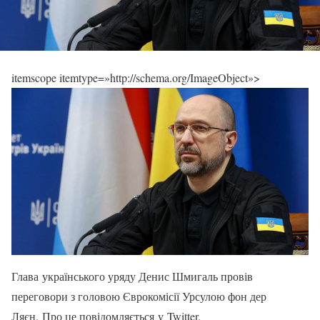
itemscope itemtype=»http://schema.org/ImageObject»>
Глава українського уряду Денис Шмигаль провів
переговори з головою Єврокомісії Урсулою фон дер
Ляєн. Про це повідомляється у Twitter.