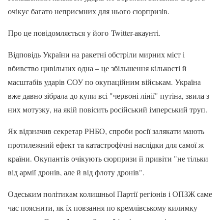
очікує багато неприємних для нього сюрпризів.
Про це повідомляється у його Twitter-акаунті.
Відповідь України на ракетні обстріли мирних міст і
вбивство цивільних одна – це збільшення кількості й
масштабів ударів СОУ по окупаційним військам. Україна
вже давно зібрала до купи всі "червоні лінії" путіна, звила з
них мотузку, на якій повісить російський імперський труп.
Як відзначив секретар РНБО, спроби росії залякати мають
протилежний ефект та катастрофічні наслідки для самої ж
країни. Окупантів очікують сюрпризи й привіти "не тільки
від армії дронів, але й від флоту дронів".
Одеським політикам колишньої Партії регіонів і ОПЗЖ саме
час пояснити, як їх повзання по кремлівському килимку