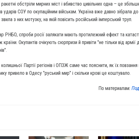
а ракетні обстріли мирних міст і вбивство цивільних одна – це збільш
ів ударів СОУ по окупаційним військам. Україна вже давно зібрала до 
а, звила з них мотузку, на якій повісить російський імперський труп.
ар РНБО, спроби росії залякати мають протилежний ефект та катаст
 країни. Окупантів очікують сюрпризи й привіти "не тільки від армії д
ів".
колишньої Партії регіонів і ОПЗЖ саме час пояснити, як їх повзання
ку привело в Одесу "руський мир" і скільки крові це коштувало.
По материалам:
Под