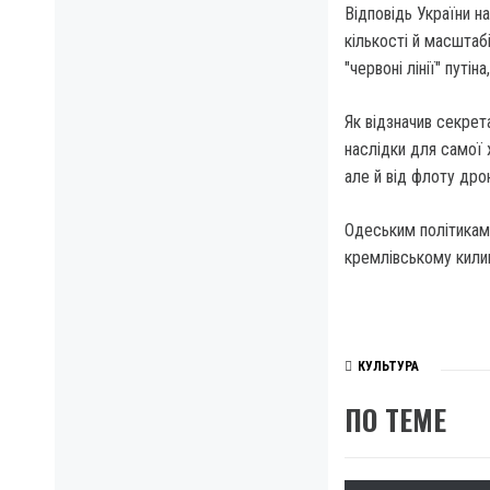
Відповідь України н
кількості й масштаб
"червоні лінії" путін
Як відзначив секрет
наслідки для самої ж
але й від флоту дрон
Одеським політикам 
кремлівському килим
КУЛЬТУРА
ПО ТЕМЕ