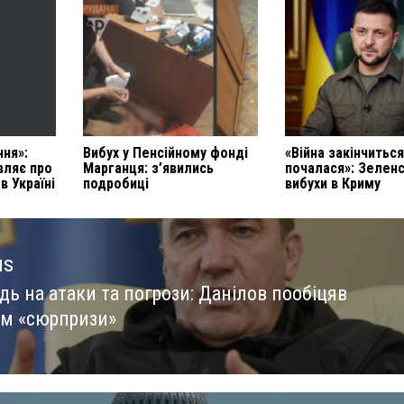
ння»:
Вибух у Пенсійному фонді
«Війна закінчиться
вляє про
Марганця: з’явились
почалася»: Зелен
в Україні
подробиці
вибухи в Криму
us
дь на атаки та погрози: Данілов пообіцяв
us
ам «сюрпризи»