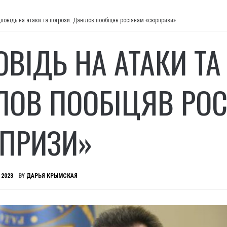
дповідь на атаки та погрози: Данілов пообіцяв росіянам «сюрпризи»
ОВІДЬ НА АТАКИ ТА
ЛОВ ПООБІЦЯВ РО
ПРИЗИ»
 2023
BY
ДАРЬЯ КРЫМСКАЯ