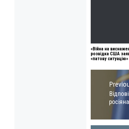
«Війна на виснаже
розвідка США зая
«патову ситуацію» 
Навигация
по
Previo
записям
Відпові
Previo
росіян
post: