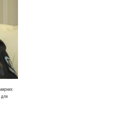
 мирних
 для