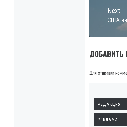
Next
США вв
Next
post:
ДОБАВИТЬ
Для отправки комм
РЕДАКЦИЯ
РЕКЛАМА