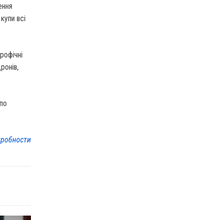
ення
купи всі
рофічні
ронів,
 по
робности