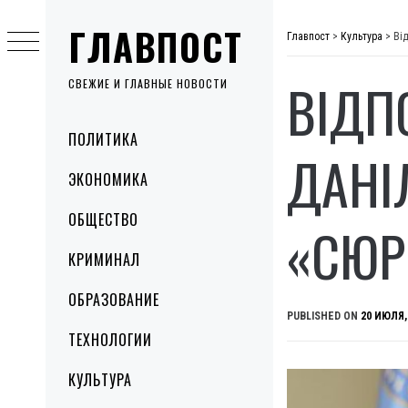
Skip
ГЛАВПОСТ
to
Главпост
>
Культура
>
Ві
content
ВІДП
СВЕЖИЕ И ГЛАВНЫЕ НОВОСТИ
Primary
ПОЛИТИКА
Menu
ДАНІ
ЭКОНОМИКА
ОБЩЕСТВО
«СЮР
КРИМИНАЛ
ОБРАЗОВАНИЕ
PUBLISHED ON
20 ИЮЛЯ,
ТЕХНОЛОГИИ
КУЛЬТУРА