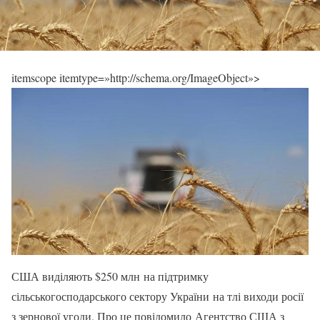
itemscope itemtype=»http://schema.org/ImageObject»>
США виділяють $250 млн на підтримку
сільськогосподарського сектору України на тлі виходи росії
з зернової угоди. Про це повідомило Агентство США з