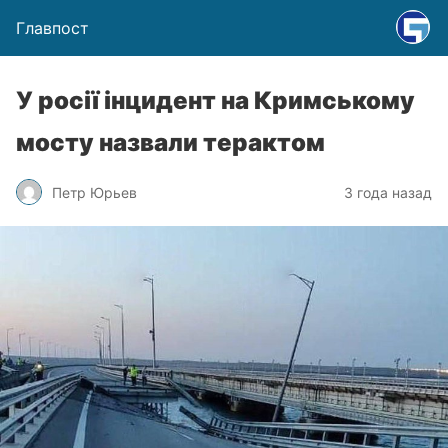
Главпост
У росії інцидент на Кримському
мосту назвали терактом
Петр Юрьев
3 года назад