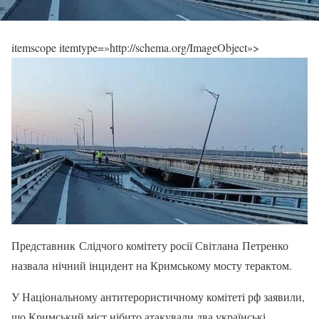
itemscope itemtype=»http://schema.org/ImageObject»>
Представник Слідчого комітету росії Світлана Петренко
назвала нічний інцидент на Кримському мосту терактом.
У Національному антитерористичному комітеті рф заявили,
що Кримський міст нібито атакували два українські