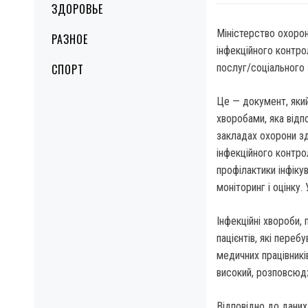
ЗДОРОВЬЕ
Міністерство охорон
РАЗНОЕ
інфекційного контро
СПОРТ
послуг/соціального 
Це — документ, яки
хворобами, яка відп
закладах охорони зд
інфекційного контро
профілактики інфіку
моніторинг і оцінку
Інфекційні хвороби,
пацієнтів, які переб
медичних працівникі
високий, розповсюдж
Відповідно до дани