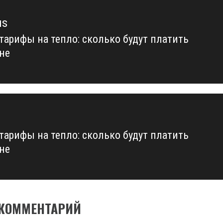
us
тарифы на тепло: сколько будут платить
us
не
тарифы на тепло: сколько будут платить
не
 КОММЕНТАРИЙ