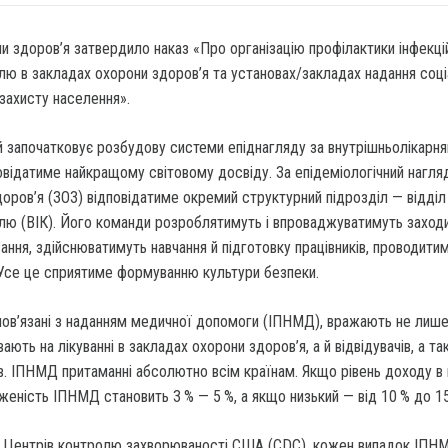
и здоров’я затвердило наказ «Про організацію профілактики інфекці
лю в закладах охорони здоров’я та установах/закладах надання соц
захисту населення».
й започатковує розбудову системи епіднагляду за внутрішньолікарн
овідатиме найкращому світовому досвіду. За епідеміологічний нагля
оров’я (ЗОЗ) відповідатиме окремий структурний підрозділ — відділ
лю (ВІК). Його команди розроблятимуть і впроваджуватимуть заходи
вання, здійснюватимуть навчання й підготовку працівників, проводити
. Усе це сприятиме формуванню культури безпеки.
 пов’язані з наданням медичної допомоги (ІПНМД), вражають не лиш
увають на лікуванні в закладах охорони здоров’я, а й відвідувачів, а т
в. ІПНМД притаманні абсолютно всім країнам. Якщо рівень доходу в 
еність ІПНМД становить 3 % — 5 %, а якщо низький — від 10 % до 15
х Центрів контролю захворюваності США (CDC), кожен випадок ІПН