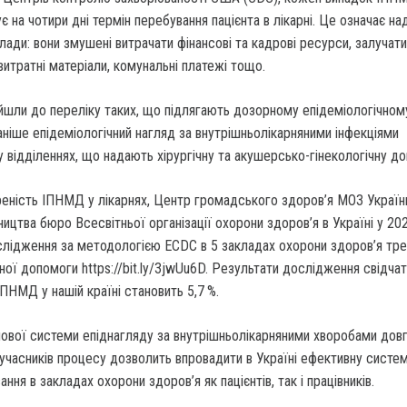
 на чотири дні термін перебування пацієнта в лікарні. Це означає на
лади: вони змушені витрачати фінансові та кадрові ресурси, залучати
витратні матеріали, комунальні платежі тощо.
йшли до переліку таких, що підлягають дозорному епідеміологічном
аніше епідеміологічний нагляд за внутрішньолікарняними інфекціями
 відділеннях, що надають хірургічну та акушерсько-гінекологічну д
еність ІПНМД у лікарнях, Центр громадського здоров’я МОЗ Україн
ицтва бюро Всесвітньої організації охорони здоров’я в Україні у 20
ослідження за методологією ECDC в 5 закладах охорони здоров’я тр
ної допомоги https://bit.ly/3jwUu6D. Результати дослідження свідча
НМД у нашій країні становить 5,7 %.
ової системи епіднагляду за внутрішньолікарняними хворобами довг
х учасників процесу дозволить впровадити в Україні ефективну систе
ання в закладах охорони здоров’я як пацієнтів, так і працівників.