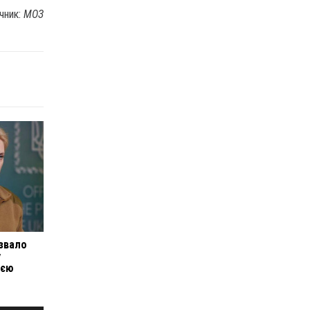
чник:
МОЗ
азвало
у
ією