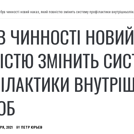
був чинності новий наказ, який повністю змінить систему профілактики внутрішньолі
В ЧИННОСТІ НОВИЙ
ІСТЮ ЗМІНИТЬ СИС
ІЛАКТИКИ ВНУТРІ
ОБ
РЯ, 2021
BY
ПЕТР ЮРЬЕВ