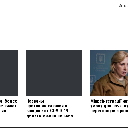
Исто
а: более
Названы
Мінреінтеграції н
не знают
противопоказания к
умову для початк
нии
вакцине от COVID-19:
переговорів з рос
делать можно не всем