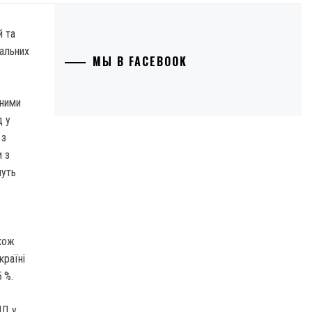
й та
іальних
МЫ В FACEBOOK
яними
д у
 з
 з
муть
е
акож
країні
 %.
МД у