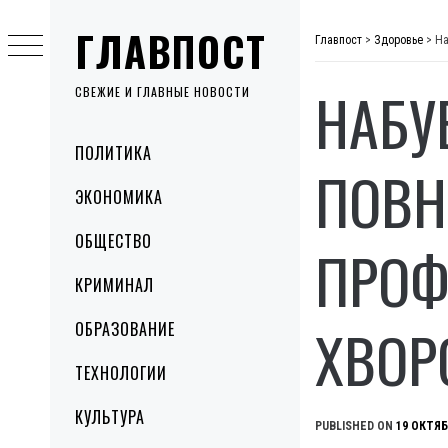
Skip
ГЛАВПОСТ
to
Главпост
>
Здоровье
>
На
content
НАБУ
СВЕЖИЕ И ГЛАВНЫЕ НОВОСТИ
Primary
ПОЛИТИКА
Menu
ПОВН
ЭКОНОМИКА
ОБЩЕСТВО
ПРОФ
КРИМИНАЛ
ХВОР
ОБРАЗОВАНИЕ
ТЕХНОЛОГИИ
КУЛЬТУРА
PUBLISHED ON
19 ОКТЯБ