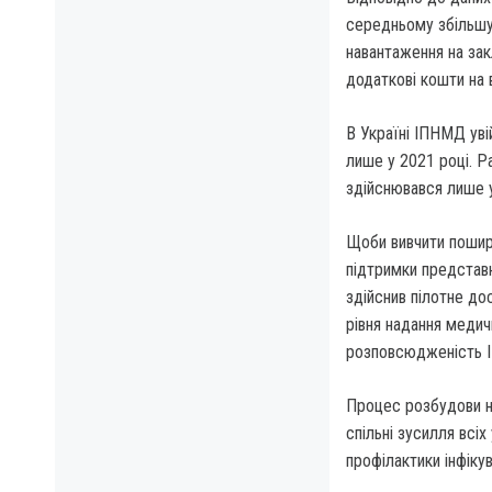
середньому збільшує
навантаження на зак
додаткові кошти на 
В Україні ІПНМД уві
лише у 2021 році. Р
здійснювався лише у
Щоби вивчити пошир
підтримки представн
здійснив пілотне д
рівня надання медич
розповсюдженість ІП
Процес розбудови н
спільні зусилля всі
профілактики інфікув