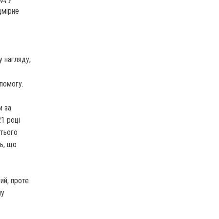
дмірне
у нагляду,
опомогу.
и за
21 році
етього
ть, що
ий, проте
му