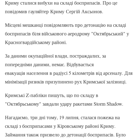
Криму сталися вибухи на складі боєприпасів. Про це
повідомив гауляйтер Криму Сергій Аксьонов.
Місцеві мешканці повідомляють про детонацію на складі
боєприпасів біля військового аеродрому "Октябрьський" у
Красногвардійському районі.
За даними окупаційної влади, постраждалих, за
попередніми даними, немає. Відбувається
евакуація населення в радіусі 5 кілометрів від арсеналу. Для
мінімізації ризиків призупинено рух Кримської залізниці.
Кримські Z-пабліки пишуть, що по складу в
"Октябрьському" завдали удару ракетами Storm Shadow.
Нагадаємо, три дні тому, 19 липня, сталася пожежа на
складі з боєприпасами у Кіровському районі Криму.
Займання також призвело до детонації боєприпасів. Було