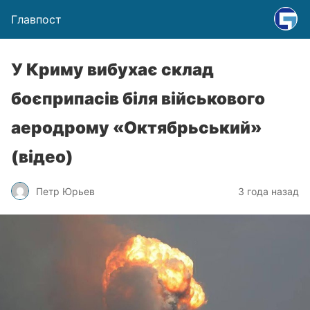
Главпост
У Криму вибухає склад
боєприпасів біля військового
аеродрому «Октябрьський»
(відео)
Петр Юрьев
3 года назад