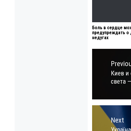
Боль в сердце мо
предупреждать о 
недугах
Навигация
по
Previo
записям
Киев и
Previo
света 
post:
Next
Україн