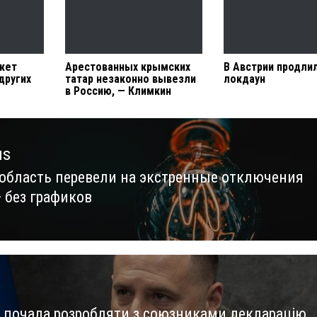
жет
Арестованных крымских
В Австрии продли
других
татар незаконно вывезли
локдаун
в Россию, — Климкин
us
 область перевели на экстренные отключения
us
— без графиков
а почала розробляти з союзниками декларацію