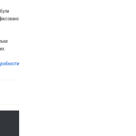
 були
афіксовано
льки
их.
робности