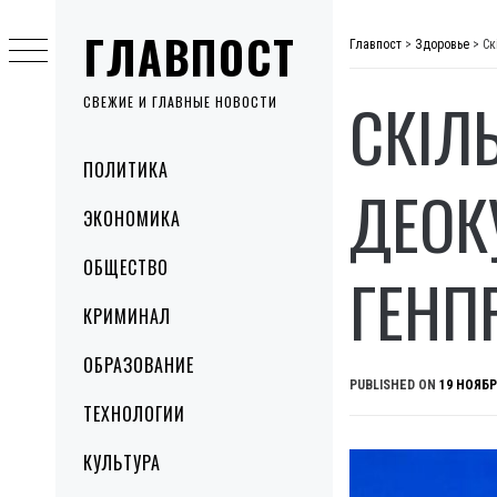
Skip
ГЛАВПОСТ
to
Главпост
>
Здоровье
>
Ск
content
СКІЛ
СВЕЖИЕ И ГЛАВНЫЕ НОВОСТИ
Primary
ПОЛИТИКА
Menu
ДЕОК
ЭКОНОМИКА
ОБЩЕСТВО
ГЕНП
КРИМИНАЛ
ОБРАЗОВАНИЕ
PUBLISHED ON
19 НОЯБР
ТЕХНОЛОГИИ
КУЛЬТУРА