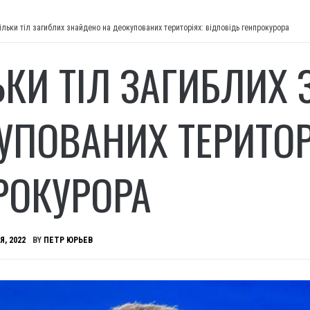
ільки тіл загиблих знайдено на деокупованих територіях: відповідь генпрокурора
ЬКИ ТІЛ ЗАГИБЛИХ
УПОВАНИХ ТЕРИТОР
РОКУРОРА
Я, 2022
BY
ПЕТР ЮРЬЕВ