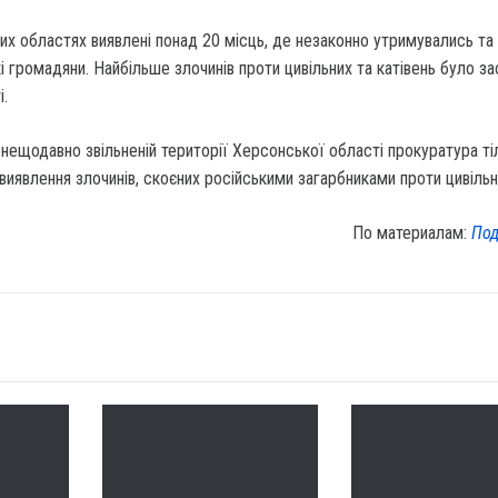
цих областях виявлені понад 20 місць, де незаконно утримувались та
кі громадяни. Найбільше злочинів проти цивільних та катівень було з
і.
 нещодавно звільненій території Херсонської області прокуратура ті
виявлення злочинів, скоєних російськими загарбниками проти цивільн
По материалам:
Под