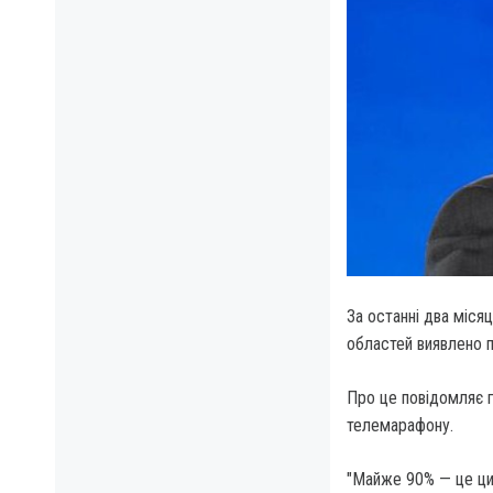
За останні два міся
областей виявлено п
Про це повідомляє г
телемарафону.
"Майже 90% — це цив