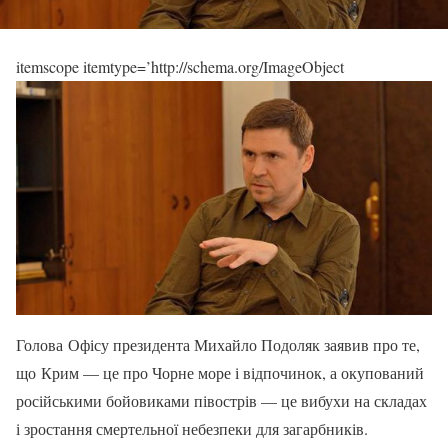
itemscope itemtype=’http://schema.org/ImageObject
Голова Офісу президента Михайло Подоляк заявив про те,
що Крим — це про Чорне море і відпочинок, а окупований
російськими бойовиками півострів — це вибухи на складах
і зростання смертельної небезпеки для загарбників.