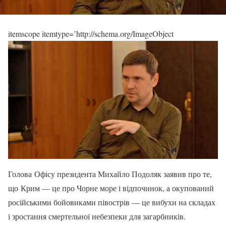
itemscope itemtype=’http://schema.org/ImageObject
Голова Офісу президента Михайло Подоляк заявив про те,
що Крим — це про Чорне море і відпочинок, а окупований
російськими бойовиками півострів — це вибухи на складах
і зростання смертельної небезпеки для загарбників.