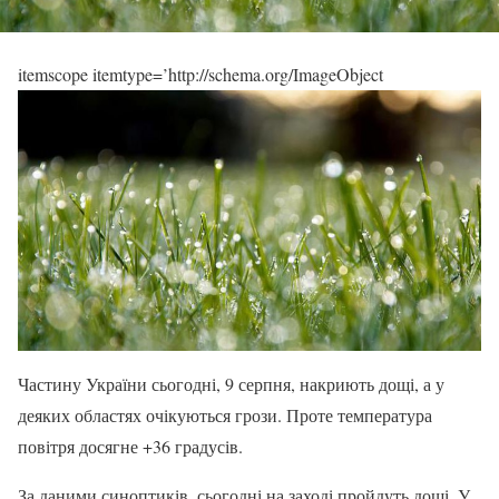
itemscope itemtype=’http://schema.org/ImageObject
Частину України сьогодні, 9 серпня, накриють дощі, а у
деяких областях очікуються грози. Проте температура
повітря досягне +36 градусів.
За даними синоптиків, сьогодні на заході пройдуть дощі. У