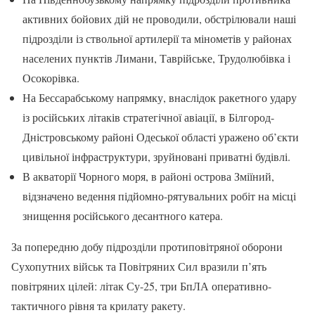
активних бойових дій не проводили, обстрілювали наші
підрозділи із ствольної артилерії та мінометів у районах
населених пунктів Лимани, Таврійське, Трудолюбівка і
Осокорівка.
На Бессарабському напрямку, внаслідок ракетного удару
із російських літаків стратегічної авіації, в Білгород-
Дністровському районі Одеської області уражено об’єкти
цивільної інфраструктури, зруйновані приватні будівлі.
В акваторії Чорного моря, в районі острова Зміїний,
відзначено ведення підйомно-рятувальних робіт на місці
знищення російського десантного катера.
За попередню добу підрозділи протиповітряної оборони
Сухопутних військ та Повітряних Сил вразили п’ять
повітряних цілей: літак Су-25, три БпЛА оперативно-
тактичного рівня та крилату ракету.