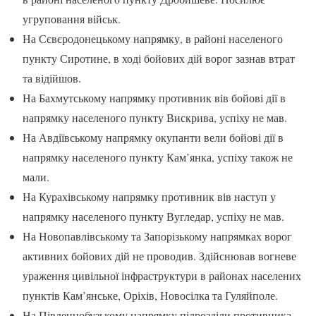
угруповання військ.
На Сєвєродонецькому напрямку, в районі населеного
пункту Сиротине, в ході бойових дій ворог зазнав втрат
та відійшов.
На Бахмутському напрямку противник вів бойові дії в
напрямку населеного пункту Вискрива, успіху не мав.
На Авдіївському напрямку окупанти вели бойові дії в
напрямку населеного пункту Кам’янка, успіху також не
мали.
На Курахівському напрямку противник вів наступ у
напрямку населеного пункту Вугледар, успіху не мав.
На Новопавлівському та Запорізькому напрямках ворог
активних бойових дій не проводив. Здійснював вогневе
ураження цивільної інфраструктури в районах населених
пунктів Кам’янське, Оріхів, Новосілка та Гуляйполе.
На Південнобузькому напрямку підрозділи противника