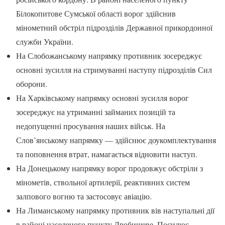
Білокопитове Сумської області ворог здійснив
мінометний обстріл підрозділів Державної прикордонної
служби України.
На Слобожанському напрямку противник зосереджує
основні зусилля на стримуванні наступу підрозділів Сил
оборони.
На Харківському напрямку основні зусилля ворог
зосереджує на утриманні займаних позицій та
недопущенні просування наших військ. На
Слов’янському напрямку — здійснює доукомплектування
та поповнення втрат, намагається відновити наступ.
На Донецькому напрямку ворог продовжує обстріли з
мінометів, ствольної артилерії, реактивних систем
залпового вогню та застосовує авіацію.
На Лиманському напрямку противник вів наступальні дії
в районі населеного пункту Дробишеве. Посилює