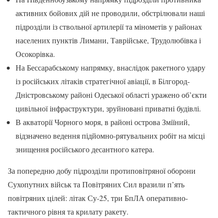
активних бойових дій не проводили, обстрілювали наші
підрозділи із ствольної артилерії та мінометів у районах
населених пунктів Лимани, Таврійське, Трудолюбівка і
Осокорівка.
На Бессарабському напрямку, внаслідок ракетного удару
із російських літаків стратегічної авіації, в Білгород-
Дністровському районі Одеської області уражено об’єкти
цивільної інфраструктури, зруйновані приватні будівлі.
В акваторії Чорного моря, в районі острова Зміїний,
відзначено ведення підйомно-рятувальних робіт на місці
знищення російського десантного катера.
За попередню добу підрозділи протиповітряної оборони
Сухопутних військ та Повітряних Сил вразили п’ять
повітряних цілей: літак Су-25, три БпЛА оперативно-
тактичного рівня та крилату ракету.