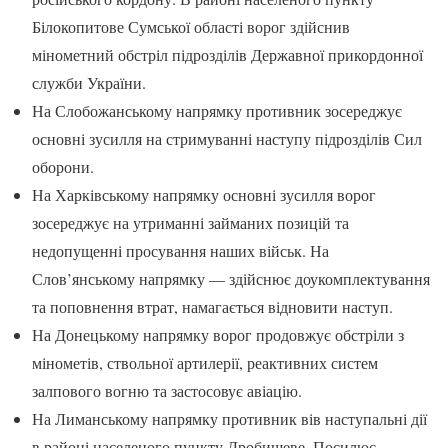
Білокопитове Сумської області ворог здійснив
мінометний обстріл підрозділів Державної прикордонної
служби України.
На Слобожанському напрямку противник зосереджує
основні зусилля на стримуванні наступу підрозділів Сил
оборони.
На Харківському напрямку основні зусилля ворог
зосереджує на утриманні займаних позицій та
недопущенні просування наших військ. На
Слов’янському напрямку — здійснює доукомплектування
та поповнення втрат, намагається відновити наступ.
На Донецькому напрямку ворог продовжує обстріли з
мінометів, ствольної артилерії, реактивних систем
залпового вогню та застосовує авіацію.
На Лиманському напрямку противник вів наступальні дії
в районі населеного пункту Дробишеве. Посилює