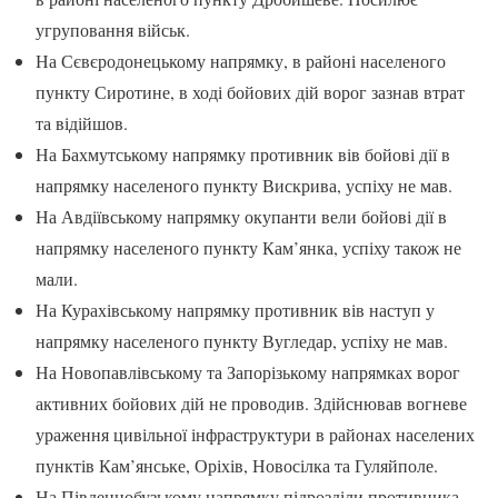
угруповання військ.
На Сєвєродонецькому напрямку, в районі населеного
пункту Сиротине, в ході бойових дій ворог зазнав втрат
та відійшов.
На Бахмутському напрямку противник вів бойові дії в
напрямку населеного пункту Вискрива, успіху не мав.
На Авдіївському напрямку окупанти вели бойові дії в
напрямку населеного пункту Кам’янка, успіху також не
мали.
На Курахівському напрямку противник вів наступ у
напрямку населеного пункту Вугледар, успіху не мав.
На Новопавлівському та Запорізькому напрямках ворог
активних бойових дій не проводив. Здійснював вогневе
ураження цивільної інфраструктури в районах населених
пунктів Кам’янське, Оріхів, Новосілка та Гуляйполе.
На Південнобузькому напрямку підрозділи противника