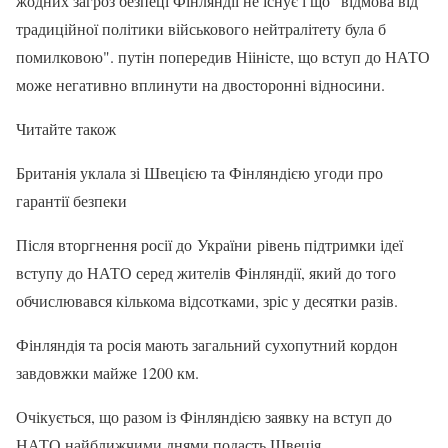
жодних загроз безпеці Фінляндії не існує і що "відмова від
традиційної політики військового нейтралітету була б
помилковою". путін попередив Нііністе, що вступ до НАТО
може негативно вплинути на двосторонні відносини.
Читайте також
Британія уклала зі Швецією та Фінляндією угоди про
гарантії безпеки
Після вторгнення росії до України рівень підтримки ідеї
вступу до НАТО серед жителів Фінляндії, який до того
обчислювався кількома відсотками, зріс у десятки разів.
Фінляндія та росія мають загальний сухопутний кордон
завдовжки майже 1200 км.
Очікується, що разом із Фінляндією заявку на вступ до
НАТО найближчими днями подасть Швеція.