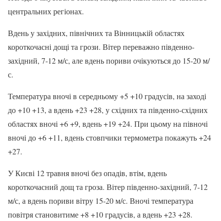
центральних регіонах.
Вдень у західних, північних та Вінницькій областях
короткочасні дощі та грози. Вітер переважно південно-
західний, 7-12 м/с, але вдень пориви очікуються до 15-20 м/
с.
Температура вночі в середньому +5 +10 градусів, на заході
до +10 +13, а вдень +23 +28, у східних та південно-східних
областях вночі +6 +9, вдень +19 +24. При цьому на півночі
вночі до +6 +11, вдень стовпчики термометра покажуть +24
+27.
У Києві 12 травня вночі без опадів, втім, вдень
короткочасний дощ та гроза. Вітер південно-західний, 7-12
м/с, а вдень пориви вітру 15-20 м/с. Вночі температура
повітря становитиме +8 +10 градусів, а вдень +23 +28.