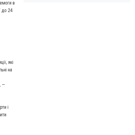
ремоги в
ї до 24
ії, які
ьні на
, —
рти і
нити