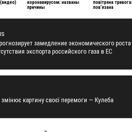
(видео)
коронавирусом: названы
повітряна тривога
причины
повʼязана
us
рогнозирует замедление экономического роста
us
тсутствия экспорта российского газа в ЕС
а змінює картину своєї перемоги — Кулеба