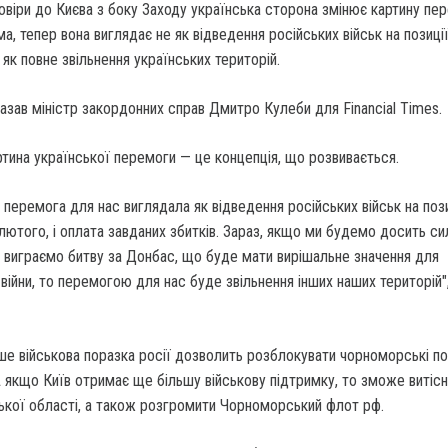
овіри до Києва з боку Заходу українська сторона змінює картину пе
ема, тепер вона виглядає не як відведення російських військ на позиці
 як повне звільнення українських територій.
казав міністр закордонних справ Дмитро Кулеби для Financial Times.
ртина української перемоги — це концепція, що розвивається.
и перемога для нас виглядала як відведення російських військ на позиц
лютого, і оплата завданих збитків. Зараз, якщо ми будемо досить сил
і виграємо битву за Донбас, що буде мати вирішальне значення для
війни, то перемогою для нас буде звільнення інших наших територій"
ше військова поразка росії дозволить розблокувати чорноморські по
А якщо Київ отримає ще більшу військову підтримку, то зможе витіс
ької області, а також розгромити Чорноморський флот рф.