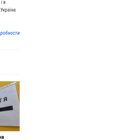
і в
 Україна
робности
на