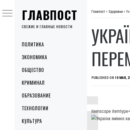
Skip
ГЛАВПОСТ
to
Главпост
>
Здоровье
>
Ук
content
УКРА
СВЕЖИЕ И ГЛАВНЫЕ НОВОСТИ
Primary
ПОЛИТИКА
Menu
ПЕРЕ
ЭКОНОМИКА
ОБЩЕСТВО
PUBLISHED ON
10 МАЯ, 2
КРИМИНАЛ
ОБРАЗОВАНИЕ
ТЕХНОЛОГИИ
itemscope itemtype=
КУЛЬТУРА