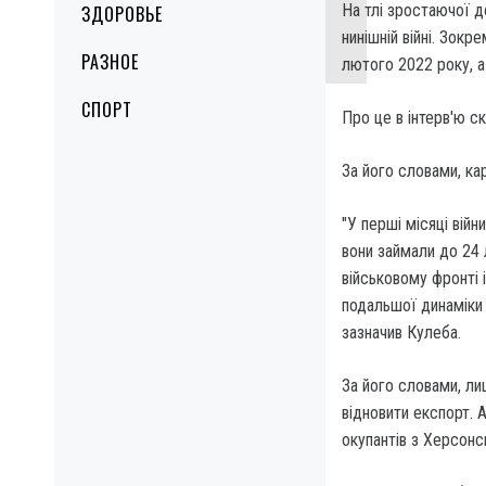
На тлі зростаючої д
ЗДОРОВЬЕ
нинішній війні. Зокр
РАЗНОЕ
лютого 2022 року, а
СПОРТ
Про це в інтерв'ю с
За його словами, ка
"У перші місяці війн
вони займали до 24 
військовому фронті 
подальшої динаміки 
зазначив Кулеба.
За його словами, ли
відновити експорт. 
окупантів з Херсонс