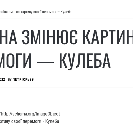
раїна змінює картину своєї перемоги — Кулеба
ЇНА ЗМІНЮЄ КАРТИН
МОГИ — КУЛЕБА
022
BY
ПЕТР ЮРЬЕВ
’http://schema.org/ImageObject