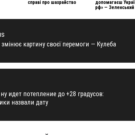
справі про шахрайство
допомагаєш Украї
рф» — Зеленський
us
а змінює картину своєї перемоги — Кулеба
us
ну идет потепление до +28 градусов:
ики назвали дату