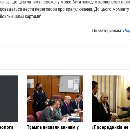
знав, що ціна за таку перемогу може бути занадто кровопролитною 
 доведеться вести переговори про врегулювання. До цього моменту
найсильнішими картами".
По материалам:
Под
еолога
Трампа визнали винним у
«Посередників не 