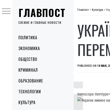
Skip
ГЛАВПОСТ
to
Главпост
>
Культура
>
Ук
content
УКРА
СВЕЖИЕ И ГЛАВНЫЕ НОВОСТИ
Primary
ПОЛИТИКА
Menu
ПЕРЕ
ЭКОНОМИКА
ОБЩЕСТВО
PUBLISHED ON
10 МАЯ, 2
КРИМИНАЛ
ОБРАЗОВАНИЕ
ТЕХНОЛОГИИ
itemscope itemtype=
КУЛЬТУРА