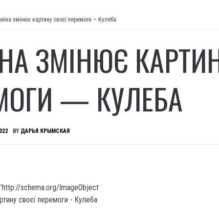
раїна змінює картину своєї перемоги — Кулеба
ЇНА ЗМІНЮЄ КАРТИН
МОГИ — КУЛЕБА
022
BY
ДАРЬЯ КРЫМСКАЯ
’http://schema.org/ImageObject