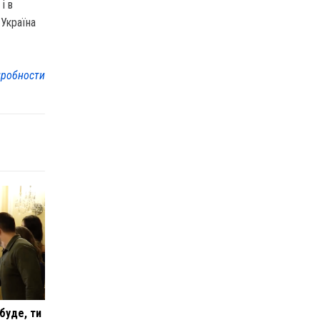
і в
 Україна
робности
буде, ти