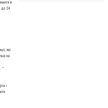
ремоги в
ї до 24
ії, які
ьні на
, —
рти і
нити