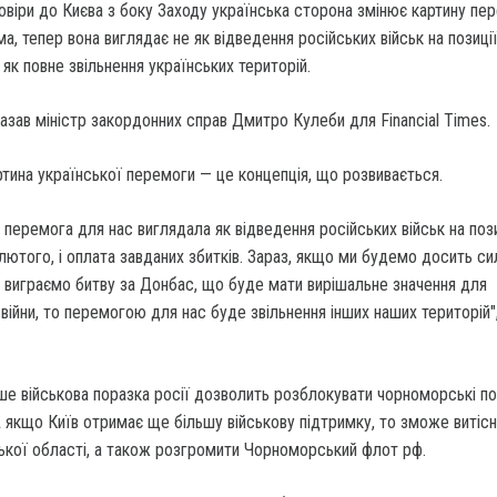
овіри до Києва з боку Заходу українська сторона змінює картину пе
ема, тепер вона виглядає не як відведення російських військ на позиці
 як повне звільнення українських територій.
казав міністр закордонних справ Дмитро Кулеби для Financial Times.
ртина української перемоги — це концепція, що розвивається.
и перемога для нас виглядала як відведення російських військ на позиц
лютого, і оплата завданих збитків. Зараз, якщо ми будемо досить сил
і виграємо битву за Донбас, що буде мати вирішальне значення для
війни, то перемогою для нас буде звільнення інших наших територій"
ше військова поразка росії дозволить розблокувати чорноморські по
А якщо Київ отримає ще більшу військову підтримку, то зможе витіс
ької області, а також розгромити Чорноморський флот рф.