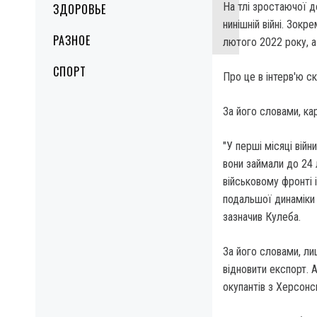
На тлі зростаючої д
ЗДОРОВЬЕ
нинішній війні. Зокр
РАЗНОЕ
лютого 2022 року, а
СПОРТ
Про це в інтерв'ю с
За його словами, ка
"У перші місяці війн
вони займали до 24 
військовому фронті 
подальшої динаміки 
зазначив Кулеба.
За його словами, ли
відновити експорт. 
окупантів з Херсонс