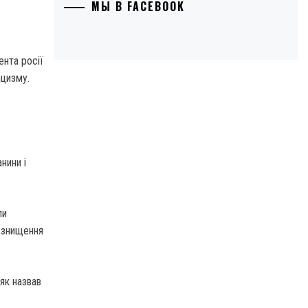
МЫ В FACEBOOK
ента росії
ацизму.
нини і
ли
 знищення
як назвав