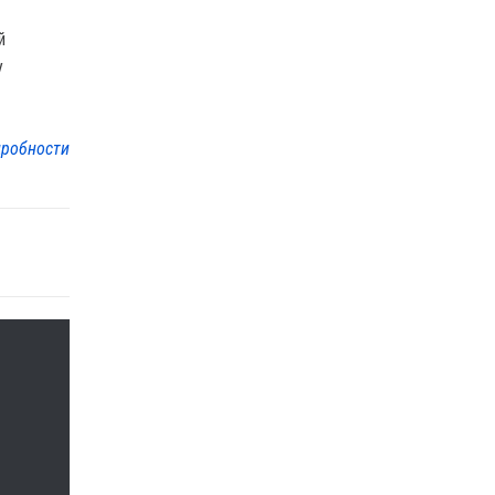
й
у
робности