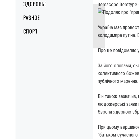
ЗДОРОВЬЕ
itemscope itemtype=
РАЗНОЕ
Україна має провест
СПОРТ
володимира путіна. 
Про це повідомляє 
За його словами, сь
колективного божеві
публічного марення.
Він також зазначив, 
людожерські заяви в
Європи ядерною збро
При цьому вершиною 
"батьком сучасного 