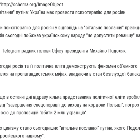
’http://schema.org/ImageObject
и психотерапію для росіян у відповідь на "вітальне послання" презид
Він сьогодні побажав українському народу "не допустити реваншу" н
у Telegram радник голови Офісу президента Михайло Подоляк.
огодні росія та її політична еліта демонструють феномен об'ємного
лля на пропагандистських міфах, впадаючи в стан безглуздої балака
що в останні дні відразу кілька представників політичної еліти зроби
ід "завершення спецоперації до виходу на кордони Польщі", погроз
єю до пропозицій "вбити 2 млн українців".
цинізму стало сьогоднішнє "вітальне послання" путіна, якого Подол
російського нацизму".