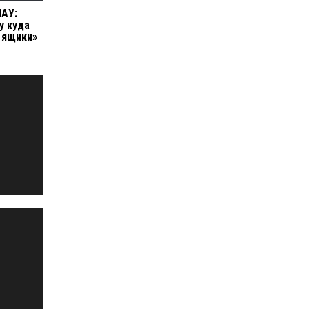
МАУ:
у куда
 ящики»