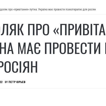
доляк про «привітання» путіна: Україна має провести психотерапію для росіян
ЛЯК ПРО «ПРИВІТА
ЇНА МАЄ ПРОВЕСТИ
РОСІЯН
22
BY
ПЕТР ЮРЬЕВ