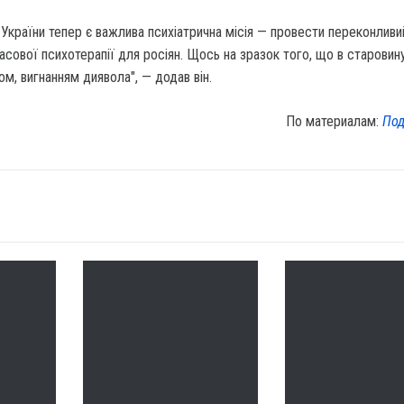
України тепер є важлива психіатрична місія — провести переконливи
сової психотерапії для росіян. Щось на зразок того, що в старовин
м, вигнанням диявола", — додав він.
По материалам:
Под