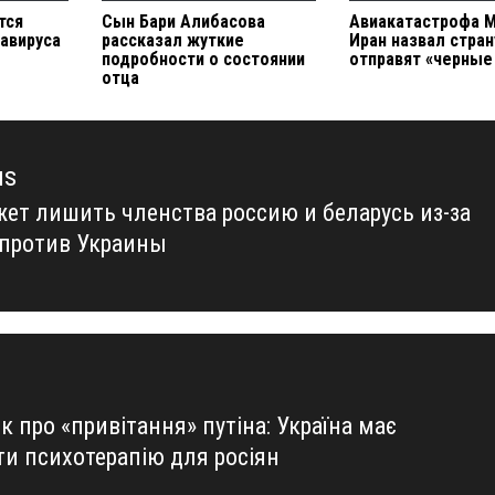
тся
Сын Бари Алибасова
Авиакатастрофа 
навируса
рассказал жуткие
Иран назвал стран
подробности о состоянии
отправят «черные
отца
us
жет лишить членства россию и беларусь из-за
us
против Украины
 про «привітання» путіна: Україна має
ти психотерапію для росіян