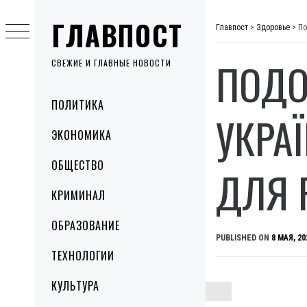
Skip
ГЛАВПОСТ
to
Главпост
>
Здоровье
>
По
content
ПОДО
СВЕЖИЕ И ГЛАВНЫЕ НОВОСТИ
Primary
ПОЛИТИКА
Menu
УКРА
ЭКОНОМИКА
ОБЩЕСТВО
ДЛЯ 
КРИМИНАЛ
ОБРАЗОВАНИЕ
PUBLISHED ON
8 МАЯ, 20
ТЕХНОЛОГИИ
КУЛЬТУРА