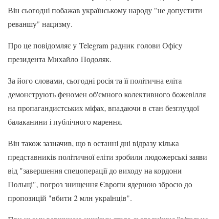
Він сьогодні побажав українському народу "не допустити
реваншу" нацизму.
Про це повідомляє у Telegram радник голови Офісу
президента Михайло Подоляк.
За його словами, сьогодні росія та її політична еліта
демонструють феномен об'ємного колективного божевілля
на пропагандистських міфах, впадаючи в стан безглуздої
балаканини і публічного марення.
Він також зазначив, що в останні дні відразу кілька
представників політичної еліти зробили людожерські заяви
від "завершення спецоперації до виходу на кордони
Польщі", погроз знищення Європи ядерною зброєю до
пропозицій "вбити 2 млн українців".