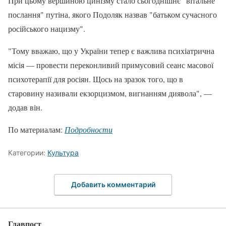
При цьому вершиною цинізму стало сьогоднішнє "вітальне
послання" путіна, якого Подоляк назвав "батьком сучасного
російського нацизму".
"Тому вважаю, що у України тепер є важлива психіатрична
місія — провести переконливий примусовий сеанс масової
психотерапії для росіян. Щось на зразок того, що в
старовину називали екзорцизмом, вигнанням диявола", —
додав він.
По материалам:
Подробности
Категории:
Культура
Добавить комментарий
Главпост