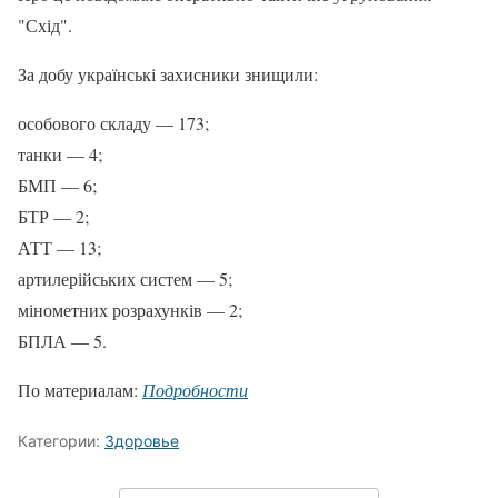
"Схід".
За добу українські захисники знищили:
особового складу — 173;
танки — 4;
БМП — 6;
БТР — 2;
АТТ — 13;
артилерійських систем — 5;
мінометних розрахунків — 2;
БПЛА — 5.
По материалам:
Подробности
Категории:
Здоровье