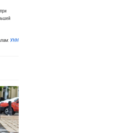
 при
еньшей
алам:
УНН