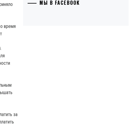
МЫ В FACEBOOK
во время
т
.
для
ности
альным
вышать
латить за
платить