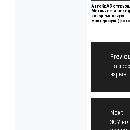
АвтоКрАЗ отгрузи
Метинвеста пере
авторемонтную
мастерскую (фото
Навигация
по
Previo
записям
На рос
Previo
взрыв
post:
Next
ЗСУ ві
Next