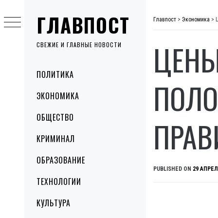
Skip
ГЛАВПОСТ
to
Главпост
>
Экономика
>
content
ЦЕНЫ
СВЕЖИЕ И ГЛАВНЫЕ НОВОСТИ
Primary
ПОЛИТИКА
Menu
ПОЛО
ЭКОНОМИКА
ОБЩЕСТВО
ПРАВ
КРИМИНАЛ
ОБРАЗОВАНИЕ
PUBLISHED ON
29 АПРЕЛ
ТЕХНОЛОГИИ
КУЛЬТУРА