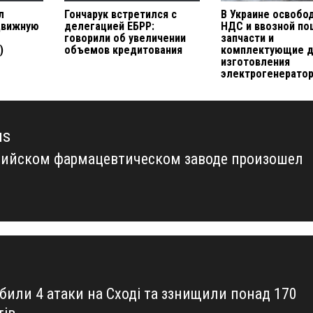
л
Гончарук встретился с
В Украине освобо
движную
делегацией ЕБРР:
НДС и ввозной п
говорили об увеличении
запчасти и
)
объемов кредитования
комплектующие 
изготовления
электрогенерато
us
сийском фармацевтическом заводе произошел
us
дбили 4 атаки на Сході та ззнищили понад 170