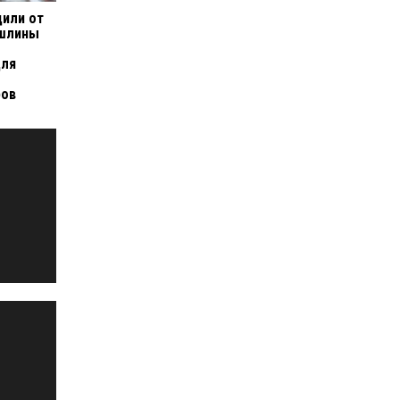
дили от
ошлины
для
ров