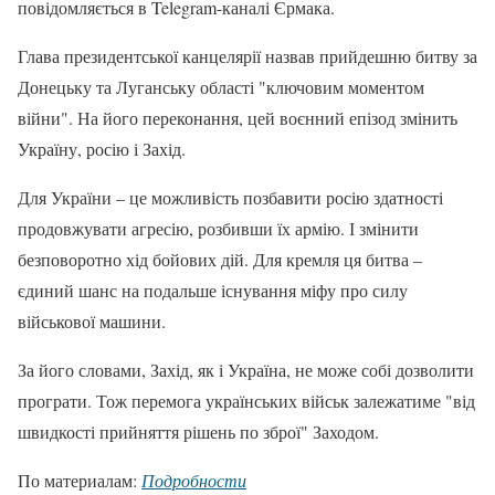
повідомляється в Telegram-каналі Єрмака.
Глава президентської канцелярії назвав прийдешню битву за
Донецьку та Луганську області "ключовим моментом
війни". На його переконання, цей воєнний епізод змінить
Україну, росію і Захід.
Для України – це можливість позбавити росію здатності
продовжувати агресію, розбивши їх армію. І змінити
безповоротно хід бойових дій. Для кремля ця битва –
єдиний шанс на подальше існування міфу про силу
військової машини.
За його словами, Захід, як і Україна, не може собі дозволити
програти. Тож перемога українських військ залежатиме "від
швидкості прийняття рішень по зброї" Заходом.
По материалам:
Подробности