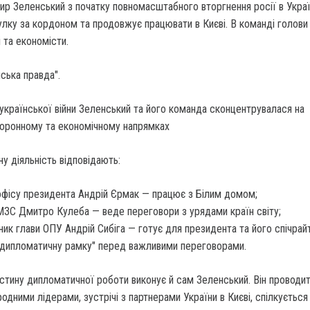
р Зеленський з початку повномасштабного вторгнення росії в Укра
улку за кордоном та продовжує працювати в Києві. В команді голов
 та економісти.
ська правда".
української війни Зеленський та його команда сконцентрувалася на
оронному та економічному напрямках
ну діяльність відповідають:
офісу президента Андрій Єрмак — працює з Білим домом;
МЗС Дмитро Кулеба — веде переговори з урядами країн світу;
ник глави ОПУ Андрій Сибіга — готує для президента та його спічрайт
"дипломатичну рамку" перед важливими переговорами.
астину дипломатичної роботи виконує й сам Зеленський. Він проводи
одними лідерами, зустрічі з партнерами України в Києві, спілкується