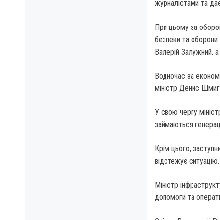
журналістами та дає 
При цьому за оборон
безпеки та оборони 
Валерій Залужний, а
Водночас за економі
міністр Денис Шмига
У свою чергу мініс
займаються генерац
Крім цього, заступн
відстежує ситуацію.
Міністр інфраструкт
допомоги та операти