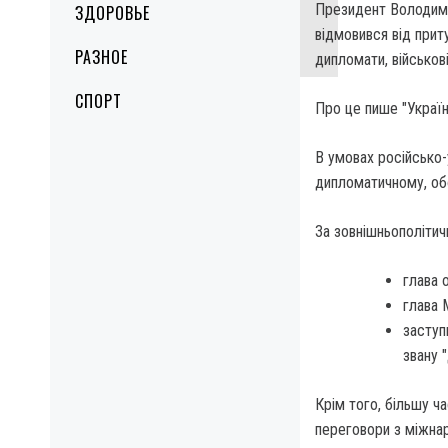
Президент Володими
ЗДОРОВЬЕ
відмовився від прит
РАЗНОЕ
дипломати, військові
СПОРТ
Про це пише "Україн
В умовах російсько-
дипломатичному, об
За зовнішньополітич
глава 
глава 
заступ
звану 
Крім того, більшу ч
переговори з міжнар