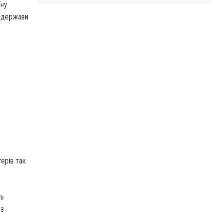
їну
и держави
ерів так
ть
 з