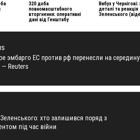
еба
320 доба
Вибух у Чернігові:
м
повномасштабного
деталі та реакція
вторгнення: оперативні
Зеленського (від
дані від Генштабу
us
ое эмбарго ЕС против рф перенесли на середину
us
 — Reuters
 Зеленського: хто залишився поряд з
ентом під час війни