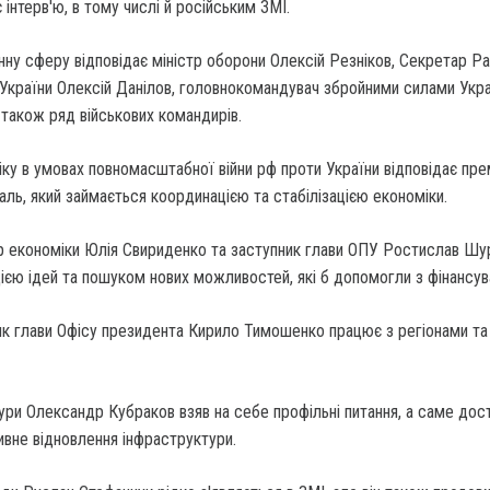
інтерв'ю, в тому числі й російським ЗМІ.
ну сферу відповідає міністр оборони Олексій Резніков, Секретар Р
України Олексій Данілов, головнокомандувач збройними силами Укра
 також ряд військових командирів.
ку в умовах повномасштабної війни рф проти України відповідає пре
ль, який займається координацією та стабілізацією економіки.
тр економіки Юлія Свириденко та заступник глави ОПУ Ростислав Ш
ією ідей та пошуком нових можливостей, які б допомогли з фінансу
ик глави Офісу президента Кирило Тимошенко працює з регіонами та
ури Олександр Кубраков взяв на себе профільні питання, а саме дос
вне відновлення інфраструктури.