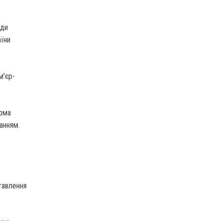
ади
їни
м'єр-
урма
ванням.
тавлення