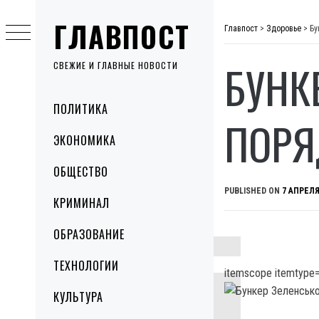
Skip
ГЛАВПОСТ
to
Главпост
>
Здоровье
>
Бу
content
БУНК
СВЕЖИЕ И ГЛАВНЫЕ НОВОСТИ
Primary
ПОЛИТИКА
Menu
ПОРЯ
ЭКОНОМИКА
ОБЩЕСТВО
PUBLISHED ON
7 АПРЕЛЯ
КРИМИНАЛ
ОБРАЗОВАНИЕ
ТЕХНОЛОГИИ
itemscope itemtype=
КУЛЬТУРА