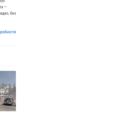
жує
та —
идко, без
робности