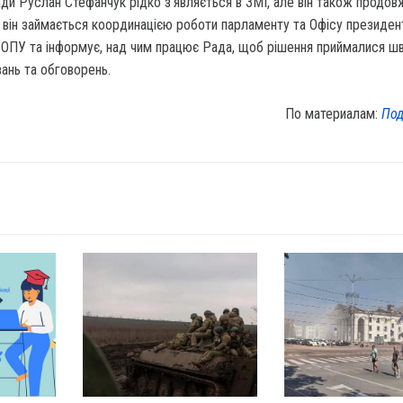
ди Руслан Стефанчук рідко з'являється в ЗМІ, але він також продов
 він займається координацією роботи парламенту та Офісу президен
 ОПУ та інформує, над чим працює Рада, щоб рішення приймалися шв
ань та обговорень.
По материалам:
Под