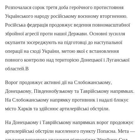
Розпочалася сорок третя доба героїчного протистояння
Українського народу російському воєнному вторгненню.
Російська федерація продовжує ведення повномасштабної
збройної агресії проти нашої Держави. Основні зусилля
окупанти зосереджують на підготовці до наступальної
операції на сході України, метою якої є встановлення
повного контролю над територією Донецької і Луганської
областей.В
Ворог продовжує активні дії на Слобожанському,
Донецькому, Південнобузькому та Таврійському напрямках.
На Слобожанському напрямку противник і надалі блокує
місто Харків та здійснює артилерійські обстріли.
На Донецькому і Таврійському напрямках ворог продовжує
артилерійські обстріли населеного пункту Попасна. Мета —
завдання вогневого ураження підрозділам Збройних Сил