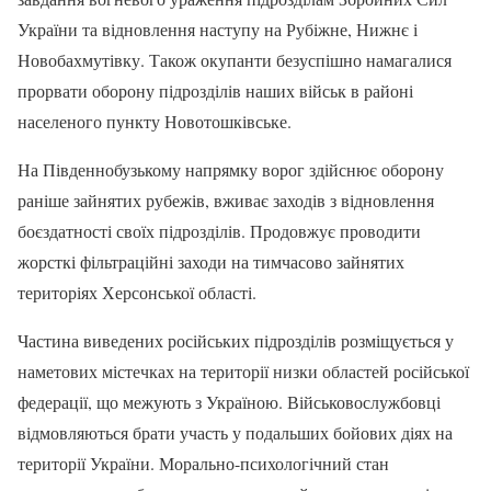
України та відновлення наступу на Рубіжне, Нижнє і
Новобахмутівку. Також окупанти безуспішно намагалися
прорвати оборону підрозділів наших військ в районі
населеного пункту Новотошківське.
На Південнобузькому напрямку ворог здійснює оборону
раніше зайнятих рубежів, вживає заходів з відновлення
боєздатності своїх підрозділів. Продовжує проводити
жорсткі фільтраційні заходи на тимчасово зайнятих
територіях Херсонської області.
Частина виведених російських підрозділів розміщується у
наметових містечках на території низки областей російської
федерації, що межують з Україною. Військовослужбовці
відмовляються брати участь у подальших бойових діях на
території України. Морально-психологічний стан