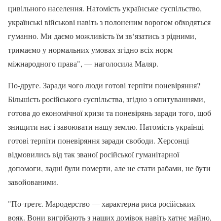
цивільного населення. Натомість українське суспільство,
українські військові навіть з полоненим ворогом обходяться
гуманно. Ми даємо можливість їм зв‘язатись з рідними,
тримаємо у нормальних умовах згідно всіх норм
міжнародного права", — наголосила Маляр.
По-друге. Заради чого люди готові терпіти поневіряння?
Більшість російського суспільства, згідно з опитуваннями,
готова до економічної кризи та поневірянь заради того, щоб
знищити нас і завоювати нашу землю. Натомість українці
готові терпіти поневіряння заради свободи. Херсонці
відмовились від так званої російської гуманітарної
допомоги, ладні були померти, але не стати рабами, не бути
завойованими.
"По-третє. Мародерство — характерна риса російських
вояк. Вони вигрібають з наших домівок навіть хатнє майно,