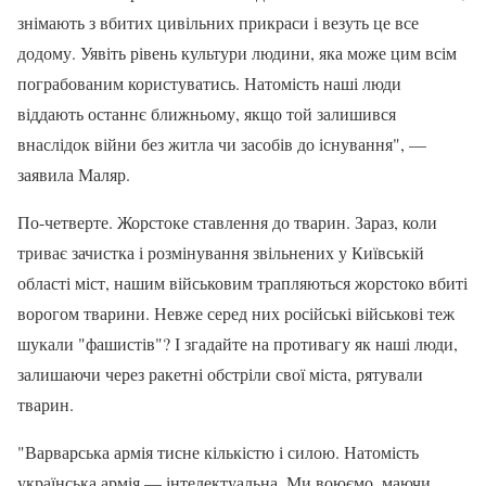
знімають з вбитих цивільних прикраси і везуть це все
додому. Уявіть рівень культури людини, яка може цим всім
пограбованим користуватись. Натомість наші люди
віддають останнє ближньому, якщо той залишився
внаслідок війни без житла чи засобів до існування", —
заявила Маляр.
По-четверте. Жорстоке ставлення до тварин. Зараз, коли
триває зачистка і розмінування звільнених у Київській
області міст, нашим військовим трапляються жорстоко вбиті
ворогом тварини. Невже серед них російські військові теж
шукали "фашистів"? І згадайте на противагу як наші люди,
залишаючи через ракетні обстріли свої міста, рятували
тварин.
"Варварська армія тисне кількістю і силою. Натомість
українська армія — інтелектуальна. Ми воюємо, маючи