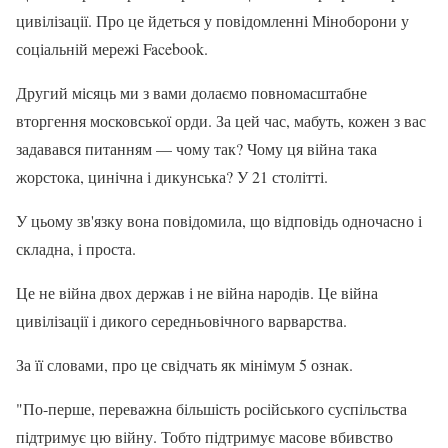
цивілізації. Про це йдеться у повідомленні Міноборони у
соціальній мережі Facebook.
Другий місяць ми з вами долаємо повномасштабне
вторгення московської орди. За цей час, мабуть, кожен з вас
задавався питанням — чому так? Чому ця війна така
жорстока, цинічна і дикунська? У 21 столітті.
У цьому зв'язку вона повідомила, що відповідь одночасно і
складна, і проста.
Це не війна двох держав і не війна народів. Це війна
цивілізації і дикого середньовічного варварства.
За її словами, про це свідчать як мінімум 5 ознак.
"По-перше, переважна більшість російського суспільства
підтримує цю війну. Тобто підтримує масове вбивство