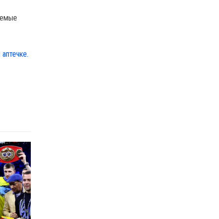
яемые
 аптечке.