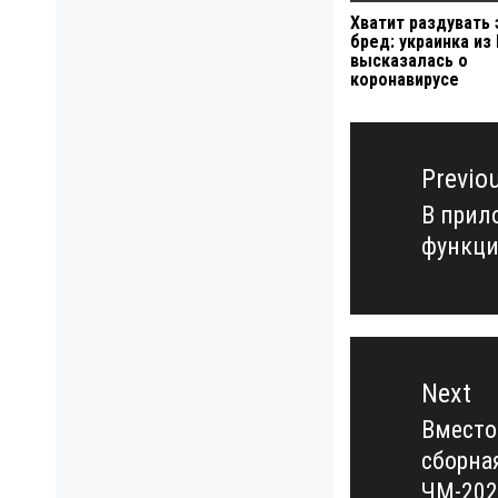
Хватит раздувать 
бред: украинка из
высказалась о
коронавирусе
Навигация
по
Previo
записям
В прил
Previo
функци
post:
Next
Вместо
Next
сборна
post:
ЧМ-202