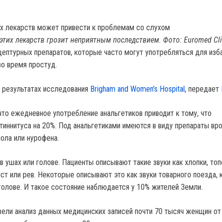
этих лекарств грозит неприятным последствием. Фото: Euromed Cli
цептурных препаратов, которые часто могут употребляться для изб
во время простуд.
в результатах исследования
Brigham and Women’s Hospital
, передает
то ежедневное употребление анальгетиков приводит к тому, что
 тиннитуса на 20%. Под анальгетиками имеются в виду препараты вр
ола или нурофена.
в ушах или голове. Пациенты описывают такие звуки как хлопки, топо
ист или рев. Некоторые описывают это как звуки товарного поезда,
 голове. И такое состояние наблюдается у 10% жителей Земли.
ели анализ данных медицинских записей почти 70 тысяч женщин от