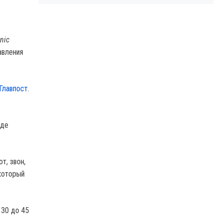
nic
авления
Главпост
.
оде
т, звон,
 который
 30 до 45