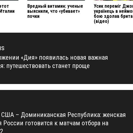
этот
Вредный витамин: ученые
Усик переміг Джо
 Италии
выяснили, что «убивает»
українець в неймо
почки
бою здолав брита
(відео)
us
ожении «Дия» появилась новая важная
us
я: путешествовать станет проще
 США – Доминиканская Республика: женская
я России готовится к матчам отбора на
2