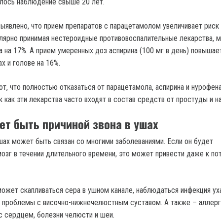
елось наблюдение свыше 20 лет.
выявлено, что прием препаратов с парацетамолом увеличивает риск
улярно принимая нестероидные противовоспалительные лекарства, 
а на 17%. А прием умеренных доз аспирина (100 мг в день) повышае
ах и голове на 16%.
т, что полностью отказаться от парацетамола, аспирина и нурофена
к как эти лекарства часто входят в состав средств от простуды и н
ет быть причиной звона в ушах
ах может быть связан со многими заболеваниями. Если он будет
мозг в течении длительного времени, это может привести даже к по
может скапливаться сера в ушном канале, наблюдаться инфекция ух
ь проблемы с височно-нижнечелюстным суставом. А также – аллерг
с сердцем, болезни челюсти и шеи.