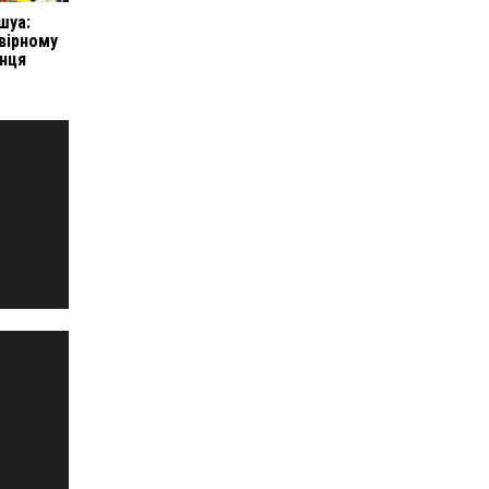
шуа:
вірному
нця