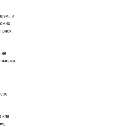
 шума в
можно
т риск
 не
асморка.
тере
а или
ия,