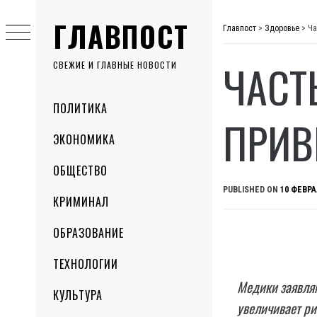
Skip
ГЛАВПОСТ
to
Главпост
>
Здоровье
>
Ча
content
ЧАСТ
СВЕЖИЕ И ГЛАВНЫЕ НОВОСТИ
Primary
ПОЛИТИКА
Menu
ПРИВ
ЭКОНОМИКА
ОБЩЕСТВО
PUBLISHED ON
10 ФЕВРА
КРИМИНАЛ
ОБРАЗОВАНИЕ
ТЕХНОЛОГИИ
Медики заявляю
КУЛЬТУРА
увеличивает ри