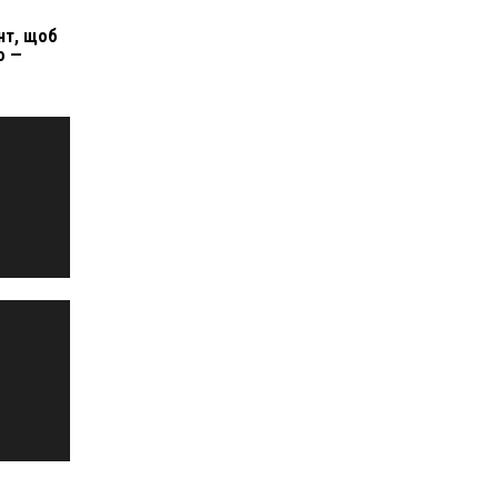
нт, щоб
ю —