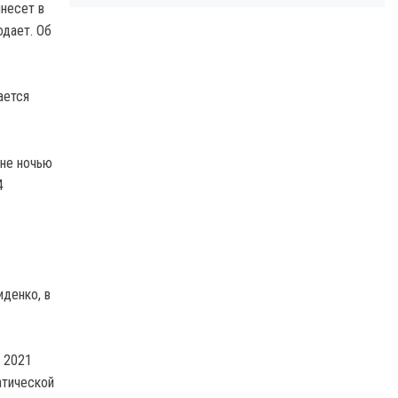
несет в
одает. Об
ается
ине ночью
4
иденко, в
е 2021
атической