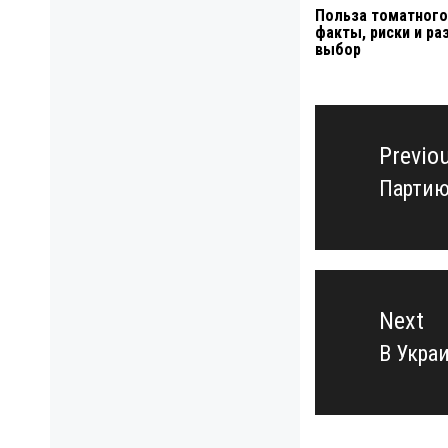
Польза томатного
факты, риски и р
выбор
Навигация
по
Previo
записям
Партию
Previo
post:
Next
В Укра
Next
post: