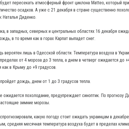
 будет пересекать атмосферный фронт циклона Matteo, который при
личество осадков. А уже с 21 декабря в стране существенно похол
к Наталья Диденко.
ика, в западных, северных и центральных областях 16 декабря ожид
ждь, в то время как в горах Карпат выпадет снег.
ь вероятен лишь в Одесской области. Температура воздуха в Укра
пределах от 4 мороза до 3 тепла, а днем в четверг ожидается до +
я как в Крыму до +9 градусов.
пройдет дождь, днем от 1 до 3 градусов тепла.
не ожидается похолодание, предупреждает синоптик. По прогнозу Д
настоящие зимние морозы.
спрогнозировали, какую погоду стоит ожидать украинцам в декабр
ным, средняя месячная температура воздуха будет в пределах клим