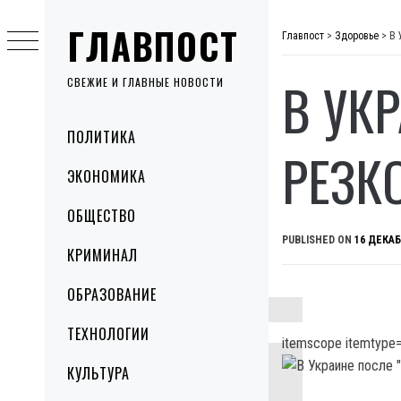
Skip
ГЛАВПОСТ
to
Главпост
>
Здоровье
>
В 
content
В УК
СВЕЖИЕ И ГЛАВНЫЕ НОВОСТИ
Primary
ПОЛИТИКА
Menu
РЕЗК
ЭКОНОМИКА
ОБЩЕСТВО
PUBLISHED ON
16 ДЕКАБ
КРИМИНАЛ
ОБРАЗОВАНИЕ
ТЕХНОЛОГИИ
itemscope itemtype=
КУЛЬТУРА