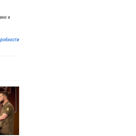
ине и
робности