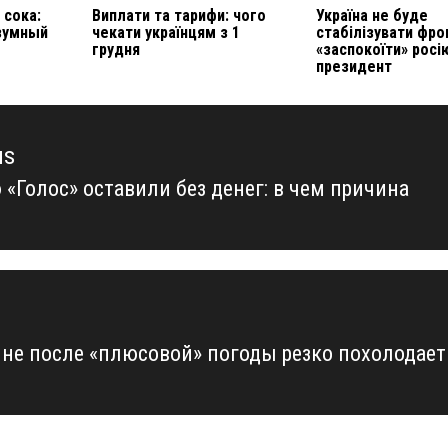
 сока:
Виплати та тарифи: чого
Україна не буде
азумный
чекати українцям з 1
стабілізувати фро
грудня
«заспокоїти» росі
президент
us
 «Голос» оставили без денег: в чем причина
us
ине после «плюсовой» погоды резко похолодает