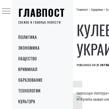
Skip
ГЛАВПОСТ
to
Главпост
>
Здоровье
>
Ку
content
КУЛЕ
СВЕЖИЕ И ГЛАВНЫЕ НОВОСТИ
Primary
ПОЛИТИКА
Menu
УКРА
ЭКОНОМИКА
ОБЩЕСТВО
PUBLISHED ON
21 ОКТЯБ
КРИМИНАЛ
ОБРАЗОВАНИЕ
ТЕХНОЛОГИИ
itemscope itemtype=
КУЛЬТУРА