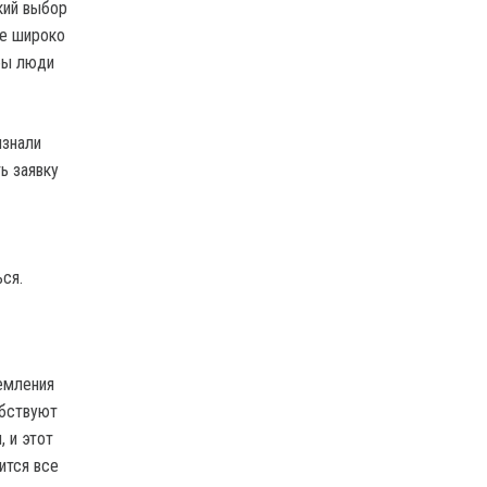
кий выбор
ее широко
бы люди
изнали
ь заявку
ся.
ремления
обствуют
 и этот
ится все