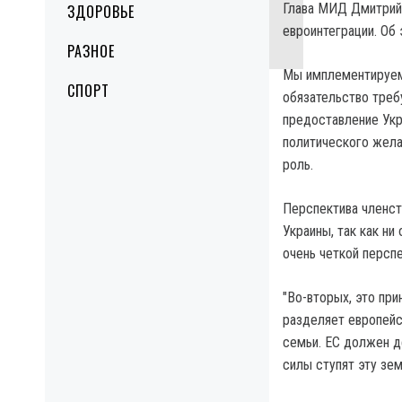
Глава МИД Дмитрий 
ЗДОРОВЬЕ
евроинтеграции. Об 
РАЗНОЕ
Мы имплементируем
СПОРТ
обязательство треб
предоставление Укр
политического жела
роль.
Перспектива членст
Украины, так как ни
очень четкой персп
"Во-вторых, это пр
разделяет европейск
семьи. ЕС должен д
силы ступят эту зе