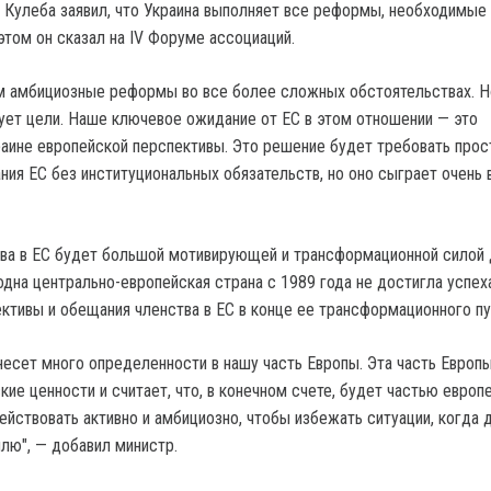
Кулеба заявил, что Украина выполняет все реформы, необходимые
этом он сказал на IV Форуме ассоциаций.
 амбициозные реформы во все более сложных обстоятельствах. 
ует цели. Наше ключевое ожидание от ЕС в этом отношении — это
аине европейской перспективы. Это решение будет требовать прос
ния ЕС без институциональных обязательств, но оно сыграет очень
ва в ЕС будет большой мотивирующей и трансформационной силой 
 одна центрально-европейская страна с 1989 года не достигла успеха
ективы и обещания членства в ЕС в конце ее трансформационного пу
инесет много определенности в нашу часть Европы. Эта часть Европ
ие ценности и считает, что, в конечном счете, будет частью европ
ействовать активно и амбициозно, чтобы избежать ситуации, когда 
млю", — добавил министр.