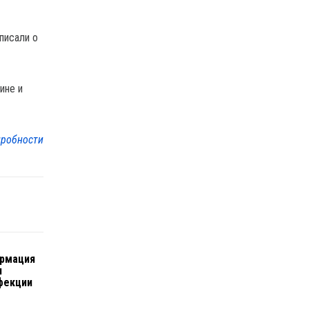
писали о
ине и
робности
ормация
и
нфекции