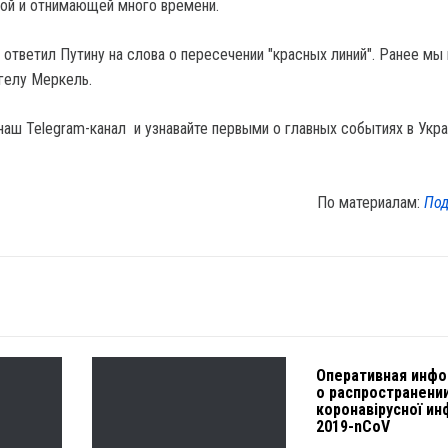
ой и отнимающей много времени.
ответил Путину на слова о пересечении "красных линий". Ранее мы 
нгелу Меркель.
наш Telegram-канал и узнавайте первыми о главных событиях в Укра
По материалам:
Под
Оперативная инф
о распространени
коронавірусної и
2019-nCoV