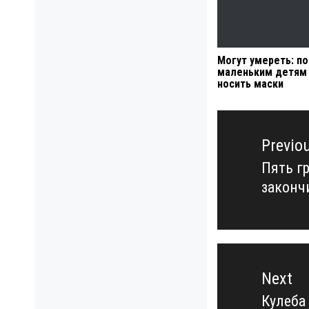
Могут умереть: п
маленьким детям
носить маски
Навигация
по
Previo
записям
Пять г
Previo
законч
post:
Next
Кулеба
Next