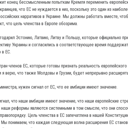
ложит конец бессмысленным попыткам Кремля переменить европейс
краинцев, что ЕС не нуждается в них, поскольку это один из наибол
оссийских нарративов в Украине. Мы должны работать вместе, что
кт, что цель членства в Европе обозрима.
годарил Эстонию, Латвию, Литву и Польшу, которые официально пр
ктиву Украины и согласились в соответствующее время поддержат
 в ЕС.
стран-членов ЕС, которые готовы признать реальность европейского
и я верю, что также Молдовы и Грузии, будет непрерывно расширять
министра, нужен сигнал от ЕС, что ее амбиции имеют значение.
игнал, что наши амбиции имеют значение, что наши европейские ст
о наши реформы являются системными в том смысле, что они спос
равопорядку. Цель членства в ЕС запечатлена в нашей Конституции,
 Мы понимаем, что каждая следующая волна расширения ЕС станов