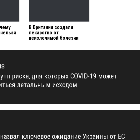
очему
В Британии создали
 нельзя
лекарство от
неизлечимой болезни
us
рупп риска, для которых COVID-19 может
us
иться летальным исходом
 назвал ключевое ожидание Украины от ЕС