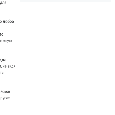
 для
Но любое
то
 важную
для
, не видя
ти.
ы
ейской
другие