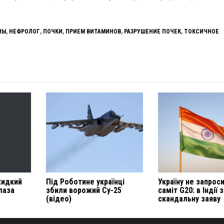
НЫ
,
НЕФРОЛОГ
,
ПОЧКИ
,
ПРИЕМ ВИТАМИНОВ
,
РАЗРУШЕНИЕ ПОЧЕК
,
ТОКСИЧНОЕ
жидкий
Під Роботине українці
Україну не запрос
лаза
збили ворожий Су-25
саміт G20: в Індії
(відео)
скандальну заяву