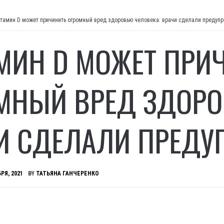
тамин D может причинить огромный вред здоровью человека: врачи сделали предуп
МИН D МОЖЕТ ПРИ
МНЫЙ ВРЕД ЗДОРО
И СДЕЛАЛИ ПРЕДУ
РЯ, 2021
BY
ТАТЬЯНА ГАНЧЕРЕНКО