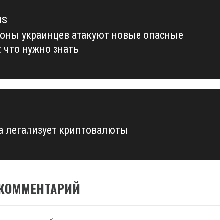
us
оны украинцев атакуют новые опасные
us
: что нужно знать
а легализует криптовалюты
 КОММЕНТАРИЙ