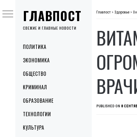
Skip
ГЛАВПОСТ
to
Главпост
>
Здоровье
>
Ви
content
ВИТА
СВЕЖИЕ И ГЛАВНЫЕ НОВОСТИ
Primary
ПОЛИТИКА
Menu
ОГРО
ЭКОНОМИКА
ОБЩЕСТВО
ВРАЧ
КРИМИНАЛ
ОБРАЗОВАНИЕ
PUBLISHED ON
8 СЕНТЯБ
ТЕХНОЛОГИИ
КУЛЬТУРА