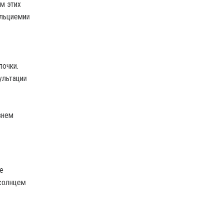
м этих
альциемии
почки.
ультации
внем
е
 солнцем