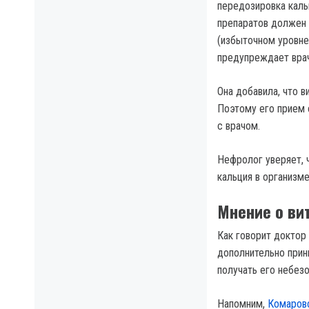
передозировка кальц
препаратов должен 
(избыточном уровне
предупреждает врач
Она добавила, что в
Поэтому его прием 
с врачом.
Нефролог уверяет, 
кальция в организме
Мнение о ви
Как говорит доктор
дополнительно прин
получать его небезо
Напомним,
Комаровс