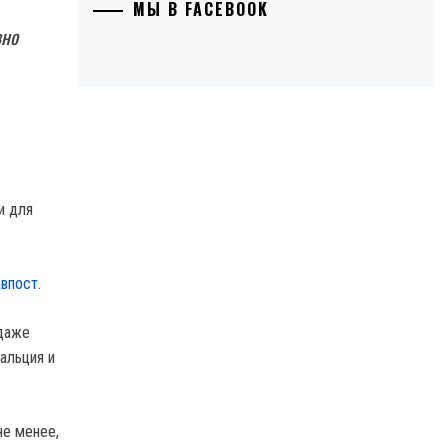
МЫ В FACEBOOK
вно
и для
авпост
.
 даже
альция и
не менее,