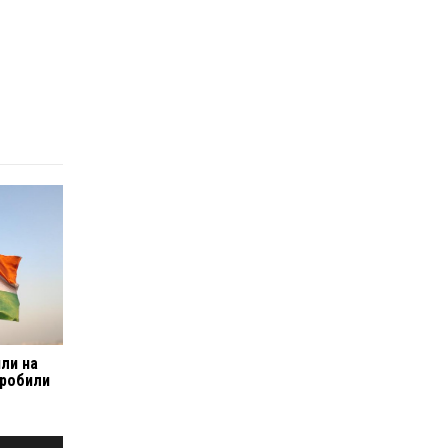
или на
 зробили