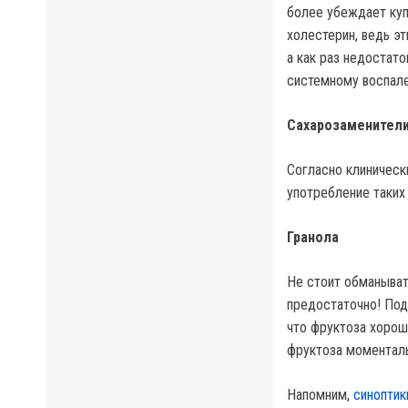
более убеждает куп
холестерин, ведь эт
а как раз недостат
системному воспале
Сахарозаменители 
Согласно клиничес
употребление таких 
Гранола
Не стоит обманыват
предостаточно! Под
что фруктоза хорош
фруктоза моменталь
Напомним,
синоптик