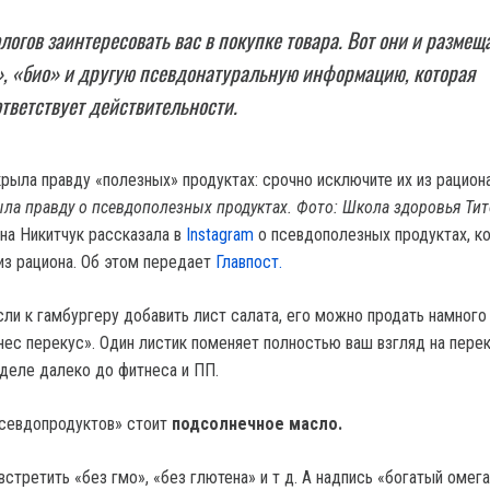
логов заинтересовать вас в покупке товара. Вот они и размещ
», «био» и другую псевдонатуральную информацию, которая
ответствует действительности.
ла правду о псевдополезных продуктах. Фото: Школа здоровья Ти
на Никитчук рассказала в
Instagram
о псевдополезных продуктах, к
из рациона. Об этом передает
Главпост.
сли к гамбургеру добавить лист салата, его можно продать намног
нес перекус». Один листик поменяет полностью ваш взгляд на перек
деле далеко до фитнеса и ПП.
псевдопродуктов» стоит
подсолнечное масло.
стретить «без гмо», «без глютена» и т д. А надпись «богатый омег