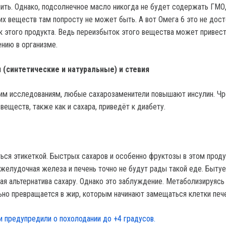
ить. Однако, подсолнечное масло никогда не будет содержать ГМО,
их веществ там попросту не может быть. А вот Омега 6 это не дост
ок этого продукта. Ведь переизбыток этого вещества может привест
нию в организме.
(синтетические и натуральные) и стевия
ким исследованиям, любые сахарозаменители повышают инсулин. Ч
веществ, также как и сахара, приведёт к диабету.
ься этикеткой. Быстрых сахаров и особенно фруктозы в этом проду
желудочная железа и печень точно не будут рады такой еде. Бытуе
ая альтернатива сахару. Однако это заблуждение. Метаболизируясь 
но превращается в жир, которым начинают замещаться клетки пече
и предупредили о похолодании до +4 градусов.