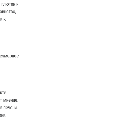
 глютен и
оинство,
и к
резмерное
кте
т мнение,
в печени,
ни.