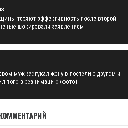
us
кцины теряют эффективность после второй
us
ученые шокировали заявлением
евом муж застукал жену в постели с другом и
ил того в реанимацию (фото)
 КОММЕНТАРИЙ