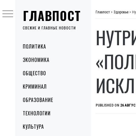
Skip
ГЛАВПОСТ
to
Главпост
>
Здоровье
>
Ну
content
НУТР
СВЕЖИЕ И ГЛАВНЫЕ НОВОСТИ
Primary
ПОЛИТИКА
Menu
«ПОЛ
ЭКОНОМИКА
ОБЩЕСТВО
ИСКЛ
КРИМИНАЛ
ОБРАЗОВАНИЕ
PUBLISHED ON
26 АВГУС
ТЕХНОЛОГИИ
КУЛЬТУРА