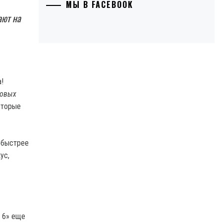
МЫ В FACEBOOK
ают на
товых
оторые
о быстрее
ус,
а 6» еще